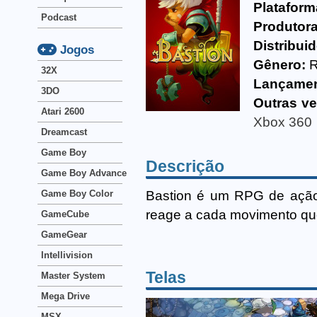
Plataform
Podcast
Produtora
Distribuid
Jogos
Gênero:
R
32X
Lançamen
3DO
Outras ve
Atari 2600
Xbox 360
Dreamcast
Game Boy
Descrição
Game Boy Advance
Bastion é um RPG de ação
Game Boy Color
reage a cada movimento que
GameCube
GameGear
Intellivision
Telas
Master System
Mega Drive
MSX