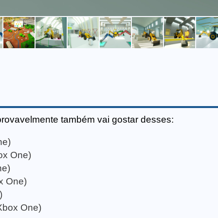
provavelmente também vai gostar desses:
ne)
ox One)
ne)
x One)
)
(Xbox One)