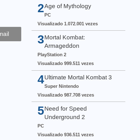
2
Age of Mythology
PC
Visualizado 1.072.001 vezes
ail
3
Mortal Kombat:
Armageddon
PlayStation 2
Visualizado 999.511 vezes
4
Ultimate Mortal Kombat 3
Super Nintendo
Visualizado 987.708 vezes
5
Need for Speed
Underground 2
PC
Visualizado 936.511 vezes