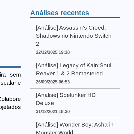
Análises recentes
[Análise] Assassin’s Creed:
Shadows no Nintendo Switch
2
22/12/2025 19:38
[Análise] Legacy of Kain:Soul
Reaver 1 & 2 Remastered
ira sem
26/09/2025 06:53
escalar e
[Análise] Spelunker HD
olabore
Deluxe
ojetados
31/12/2021 18:30
[Análise] Wonder Boy: Asha in
Monster World