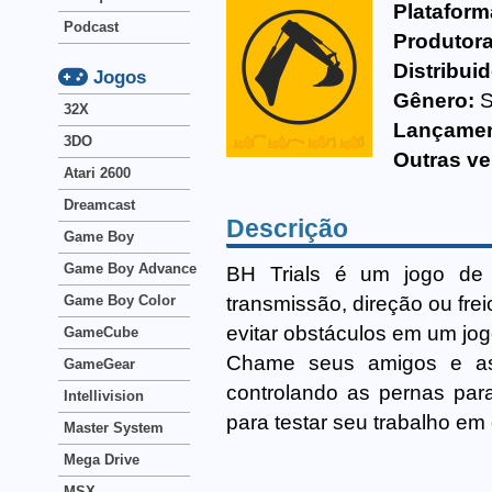
Plataform
Podcast
Produtora
Distribuid
Jogos
Gênero:
S
32X
Lançamen
3DO
Outras ve
Atari 2600
Dreamcast
Descrição
Game Boy
Game Boy Advance
BH Trials é um jogo de
transmissão, direção ou frei
Game Boy Color
evitar obstáculos em um jog
GameCube
Chame seus amigos e a
GameGear
controlando as pernas par
Intellivision
para testar seu trabalho em
Master System
Mega Drive
MSX