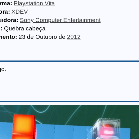
orma:
Playstation Vita
ora:
XDEV
uidora:
Sony Computer Entertainment
:
Quebra cabeça
mento:
23 de Outubro de
2012
go.