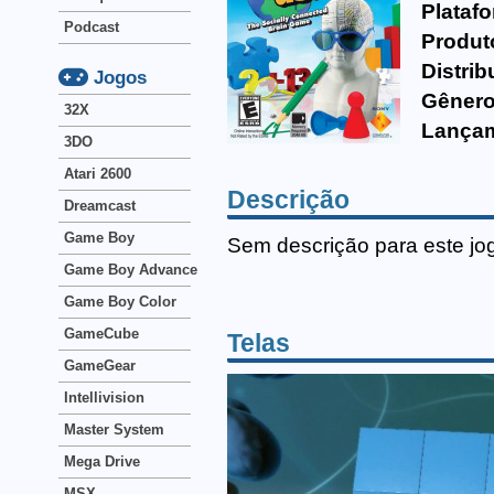
Plataf
Podcast
Produt
Distrib
Jogos
Gênero
32X
Lança
3DO
Atari 2600
Descrição
Dreamcast
Game Boy
Sem descrição para este jo
Game Boy Advance
Game Boy Color
GameCube
Telas
GameGear
Intellivision
Master System
Mega Drive
MSX