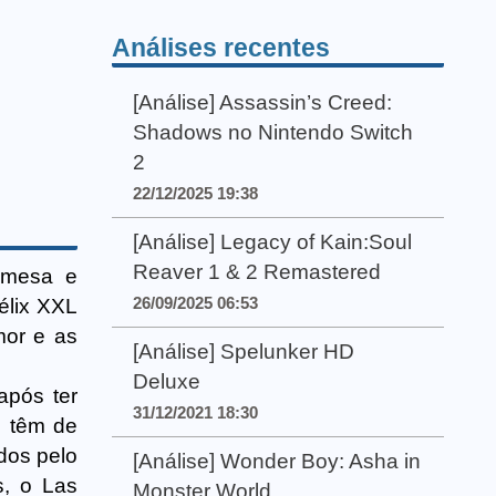
Análises recentes
[Análise] Assassin’s Creed:
Shadows no Nintendo Switch
2
22/12/2025 19:38
[Análise] Legacy of Kain:Soul
Reaver 1 & 2 Remastered
 mesa e
26/09/2025 06:53
élix XXL
mor e as
[Análise] Spelunker HD
Deluxe
após ter
31/12/2021 18:30
s têm de
ados pelo
[Análise] Wonder Boy: Asha in
s, o Las
Monster World