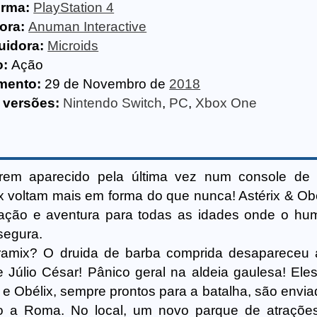
orma:
PlayStation 4
ora:
Anuman Interactive
uidora:
Microids
o:
Ação
mento:
29 de Novembro de
2018
 versões:
Nintendo Switch
,
PC
,
Xbox One
rem aparecido pela última vez num console de
ix voltam mais em forma do que nunca! Astérix & Ob
ação e aventura para todas as idades onde o hu
segura.
ramix? O druida de barba comprida desapareceu 
Júlio César! Pânico geral na aldeia gaulesa! Ele
x e Obélix, sempre prontos para a batalha, são envi
o a Roma. No local, um novo parque de atraçõe