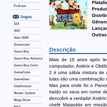
Plataf
Podcast
Produt
Distrib
Jogos
Gêner
32X
Lança
3DO
Outras
Atari 2600
Dreamcast
Descrição
Game Boy
Game Boy Advance
Mais de 10 anos após te
computador, Astérix e Obél
Game Boy Color
2 é uma sábia mistura de 
GameCube
lutas são uma combinação 
GameGear
Mas para onde foi o Pano
Intellivision
traído os seus em nome de 
Master System
descobrir a verdade! Astéri
Mega Drive
chefe Matasétix em missã
MSX