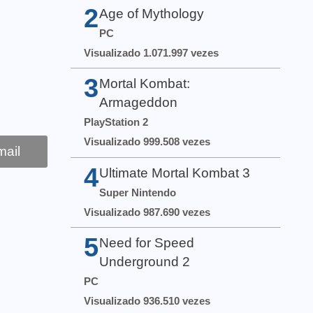
2
Age of Mythology
PC
Visualizado 1.071.997 vezes
3
Mortal Kombat:
Armageddon
PlayStation 2
Visualizado 999.508 vezes
ail
4
Ultimate Mortal Kombat 3
Super Nintendo
Visualizado 987.690 vezes
5
Need for Speed
Underground 2
PC
Visualizado 936.510 vezes