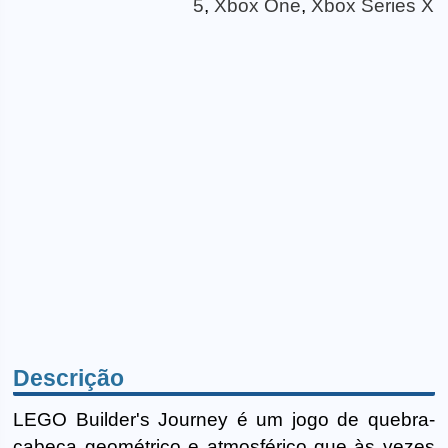
5
,
Xbox One
,
Xbox Series X
Descrição
LEGO Builder's Journey é um jogo de quebra-
cabeça geométrico e atmosférico que às vezes