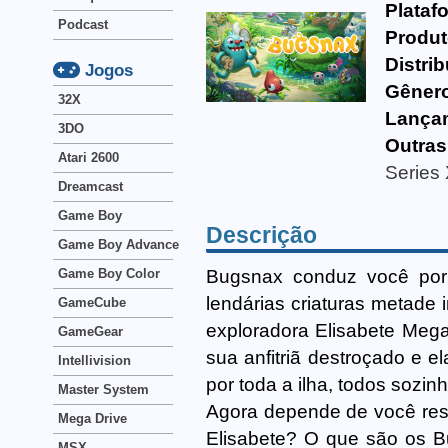
Plataf
Podcast
Produt
Distrib
Jogos
Gêner
32X
Lança
3DO
Outras
Atari 2600
Series
Dreamcast
Game Boy
Descrição
Game Boy Advance
Bugsnax conduz você por 
Game Boy Color
lendárias criaturas metade 
GameCube
exploradora Elisabete Meg
GameGear
sua anfitriã destroçado e e
Intellivision
por toda a ilha, todos sozinh
Master System
Agora depende de você reso
Mega Drive
Elisabete? O que são os B
MSX