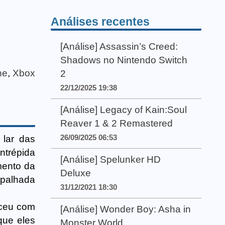
Análises recentes
[Análise] Assassin’s Creed:
Shadows no Nintendo Switch
ne
,
Xbox
2
22/12/2025 19:38
[Análise] Legacy of Kain:Soul
Reaver 1 & 2 Remastered
26/09/2025 06:53
 lar das
ntrépida
[Análise] Spelunker HD
mento da
Deluxe
espalhada
31/12/2021 18:30
eceu com
[Análise] Wonder Boy: Asha in
que eles
Monster World