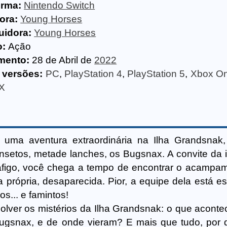
orma:
Nintendo Switch
ora:
Young Horses
uidora:
Young Horses
o:
Ação
mento:
28 de Abril de
2022
 versões:
PC
,
PlayStation 4
,
PlayStation 5
,
Xbox O
 X
uma aventura extraordinária na Ilha Grandsnak,
insetos, metade lanches, os Bugsnax. A convite da i
afigo, você chega a tempo de encontrar o acampa
la própria, desaparecida. Pior, a equipe dela está 
os... e famintos!
lver os mistérios da Ilha Grandsnak: o que acont
ugsnax, e de onde vieram? E mais que tudo, por 