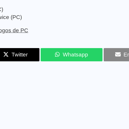
C)
wice (PC)
 jogos de PC
Twitter
Whatsapp
Em