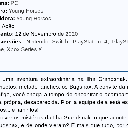
rma:
PC
ra:
Young Horses
idora:
Young Horses
:
Ação
ento:
12 de Novembro de
2020
versões:
Nintendo Switch
,
PlayStation 4
,
PlayS
ne
,
Xbox Series X
uma aventura extraordinária na Ilha Grandsnak,
insetos, metade lanches, os Bugsnax. A convite da i
afigo, você chega a tempo de encontrar o acampa
la própria, desaparecida. Pior, a equipe dela está 
os... e famintos!
lver os mistérios da Ilha Grandsnak: o que acont
ugsnax, e de onde vieram? E mais que tudo, por 