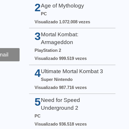
2
Age of Mythology
PC
Visualizado 1.072.008 vezes
3
Mortal Kombat:
Armageddon
PlayStation 2
ail
Visualizado 999.519 vezes
4
Ultimate Mortal Kombat 3
Super Nintendo
Visualizado 987.716 vezes
5
Need for Speed
Underground 2
PC
Visualizado 936.518 vezes