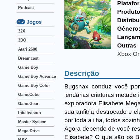
Platafo
Podcast
Produto
Distribu
Jogos
Gênero
32X
Lançam
3DO
Outras 
Atari 2600
Xbox O
Dreamcast
Game Boy
Descrição
Game Boy Advance
Bugsnax conduz você por 
Game Boy Color
lendárias criaturas metade 
GameCube
exploradora Elisabete Meg
GameGear
sua anfitriã destroçado e e
Intellivision
por toda a ilha, todos sozinh
Master System
Agora depende de você reso
Mega Drive
Elisabete? O que são os B
MSX