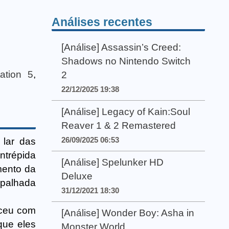
Análises recentes
[Análise] Assassin’s Creed:
Shadows no Nintendo Switch
tation 5
,
2
22/12/2025 19:38
[Análise] Legacy of Kain:Soul
Reaver 1 & 2 Remastered
26/09/2025 06:53
 lar das
ntrépida
[Análise] Spelunker HD
mento da
Deluxe
espalhada
31/12/2021 18:30
eceu com
[Análise] Wonder Boy: Asha in
que eles
Monster World