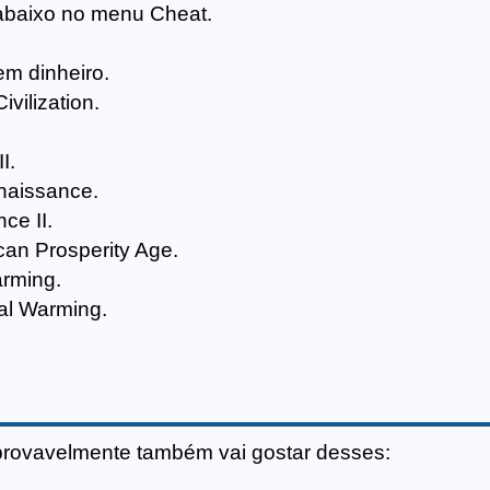
abaixo no menu Cheat.
m dinheiro.
vilization.
I.
naissance.
ce II.
an Prosperity Age.
rming.
al Warming.
provavelmente também vai gostar desses: