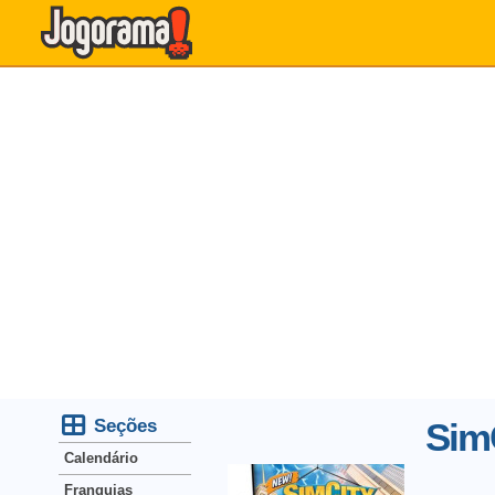
Seções
SimC
Calendário
Franquias