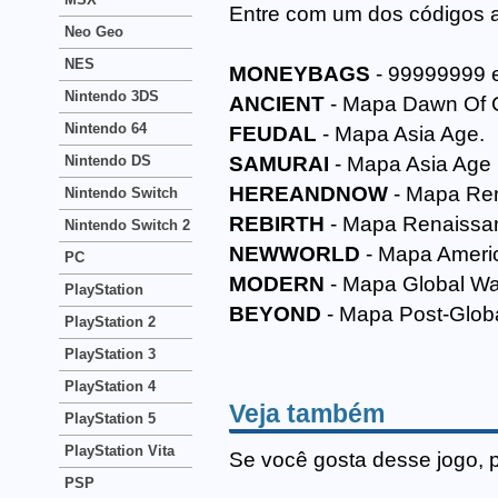
Entre com um dos códigos 
Neo Geo
NES
MONEYBAGS
- 99999999 e
Nintendo 3DS
ANCIENT
- Mapa Dawn Of Ci
Nintendo 64
FEUDAL
- Mapa Asia Age.
Nintendo DS
SAMURAI
- Mapa Asia Age I
HEREANDNOW
- Mapa Re
Nintendo Switch
REBIRTH
- Mapa Renaissan
Nintendo Switch 2
NEWWORLD
- Mapa Americ
PC
MODERN
- Mapa Global Wa
PlayStation
BEYOND
- Mapa Post-Glob
PlayStation 2
PlayStation 3
PlayStation 4
Veja também
PlayStation 5
PlayStation Vita
Se você gosta desse jogo, 
PSP