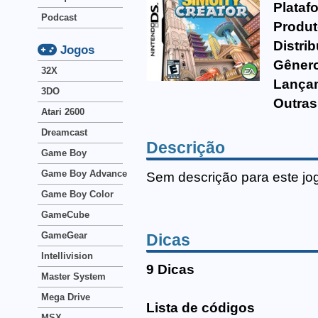
Plataf
Podcast
Produt
Distrib
Jogos
Gêner
32X
Lança
3DO
Outras
Atari 2600
Dreamcast
Descrição
Game Boy
Game Boy Advance
Sem descrição para este jo
Game Boy Color
GameCube
GameGear
Dicas
Intellivision
9 Dicas
Master System
Mega Drive
Lista de códigos
MSX