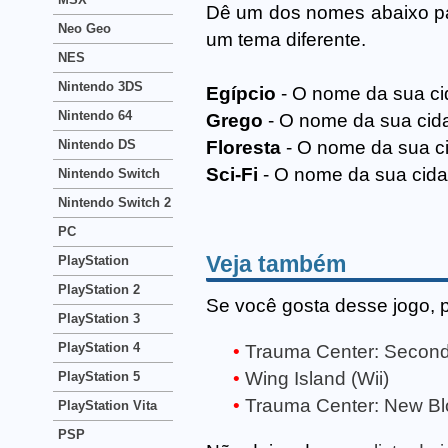
Dê um dos nomes abaixo par
Neo Geo
um tema diferente.
NES
Nintendo 3DS
Egípcio
- O nome da sua ci
Nintendo 64
Grego
- O nome da sua cid
Nintendo DS
Floresta
- O nome da sua c
Sci-Fi
- O nome da sua cid
Nintendo Switch
Nintendo Switch 2
PC
Veja também
PlayStation
PlayStation 2
Se você gosta desse jogo, 
PlayStation 3
PlayStation 4
Trauma Center: Second 
Wing Island (Wii)
PlayStation 5
Trauma Center: New Blo
PlayStation Vita
PSP