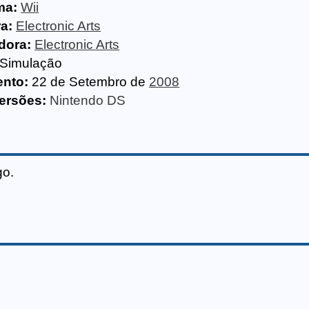
ma:
Wii
a:
Electronic Arts
idora:
Electronic Arts
Simulação
nto:
22 de Setembro de
2008
ersões:
Nintendo DS
go.