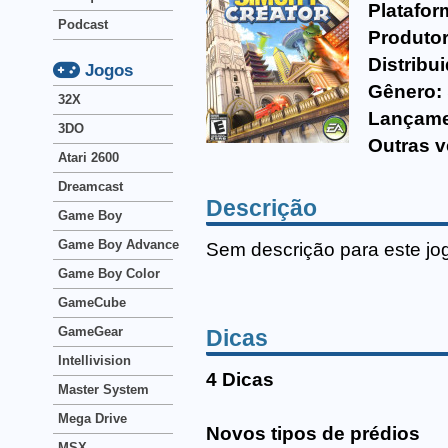
Platafor
Podcast
Produtor
Distribu
Jogos
Gênero:
32X
Lançame
3DO
Outras v
Atari 2600
Dreamcast
Descrição
Game Boy
Game Boy Advance
Sem descrição para este jo
Game Boy Color
GameCube
GameGear
Dicas
Intellivision
4 Dicas
Master System
Mega Drive
Novos tipos de prédios
MSX