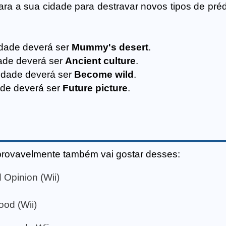
a a sua cidade para destravar novos tipos de pré
dade deverá ser
Mummy's desert
.
ade deverá ser
Ancient culture
.
idade deverá ser
Become wild
.
ade deverá ser
Future picture
.
provavelmente também vai gostar desses:
Opinion (Wii)
od (Wii)