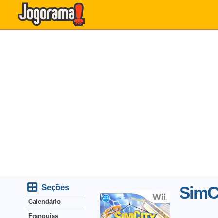
Seções
SimCi
Calendário
Franquias