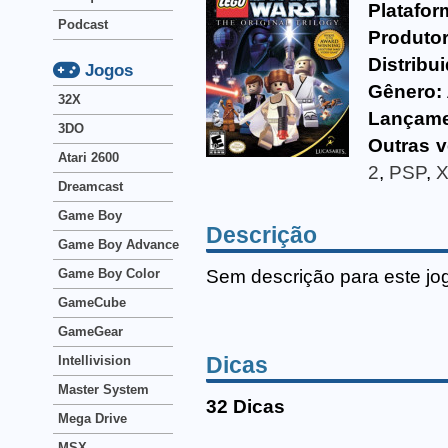
Platafor
Podcast
Produtor
Distribu
Jogos
Gênero:
32X
Lançame
3DO
Outras v
Atari 2600
2
,
PSP
,
X
Dreamcast
Game Boy
Descrição
Game Boy Advance
Sem descrição para este jo
Game Boy Color
GameCube
GameGear
Dicas
Intellivision
Master System
32 Dicas
Mega Drive
MSX