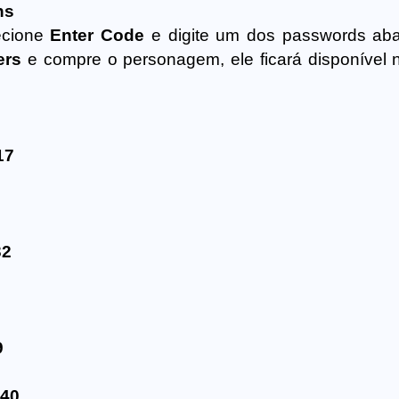
ns
ecione
Enter Code
e digite um dos passwords ab
ers
e compre o personagem, ele ficará disponível
17
32
9
40