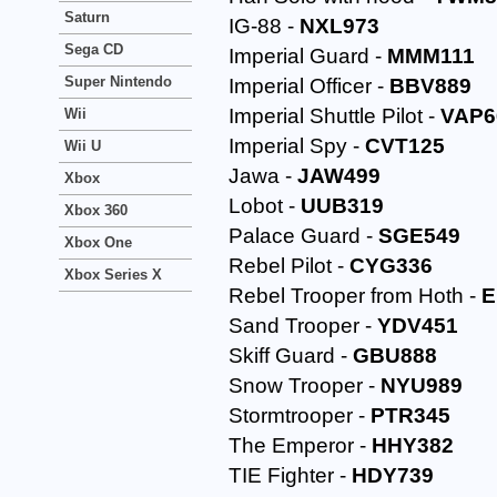
Saturn
IG-88 -
NXL973
Sega CD
Imperial Guard -
MMM111
Super Nintendo
Imperial Officer -
BBV889
Imperial Shuttle Pilot -
VAP6
Wii
Imperial Spy -
CVT125
Wii U
Jawa -
JAW499
Xbox
Lobot -
UUB319
Xbox 360
Palace Guard -
SGE549
Xbox One
Rebel Pilot -
CYG336
Xbox Series X
Rebel Trooper from Hoth -
E
Sand Trooper -
YDV451
Skiff Guard -
GBU888
Snow Trooper -
NYU989
Stormtrooper -
PTR345
The Emperor -
HHY382
TIE Fighter -
HDY739