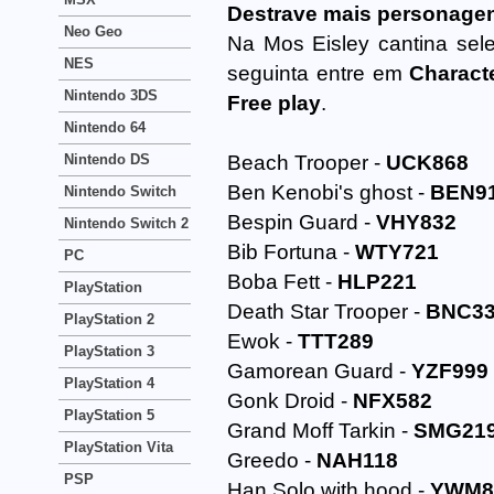
Destrave mais personage
Neo Geo
Na Mos Eisley cantina sel
NES
seguinta entre em
Charact
Nintendo 3DS
Free play
.
Nintendo 64
Nintendo DS
Beach Trooper -
UCK868
Ben Kenobi's ghost -
BEN9
Nintendo Switch
Bespin Guard -
VHY832
Nintendo Switch 2
Bib Fortuna -
WTY721
PC
Boba Fett -
HLP221
PlayStation
Death Star Trooper -
BNC3
PlayStation 2
Ewok -
TTT289
PlayStation 3
Gamorean Guard -
YZF999
PlayStation 4
Gonk Droid -
NFX582
PlayStation 5
Grand Moff Tarkin -
SMG21
PlayStation Vita
Greedo -
NAH118
PSP
Han Solo with hood -
YWM8