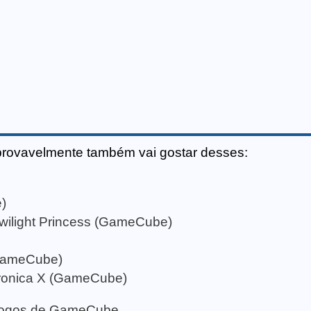
provavelmente também vai gostar desses:
)
wilight Princess (GameCube)
(GameCube)
eronica X (GameCube)
e jogos de GameCube