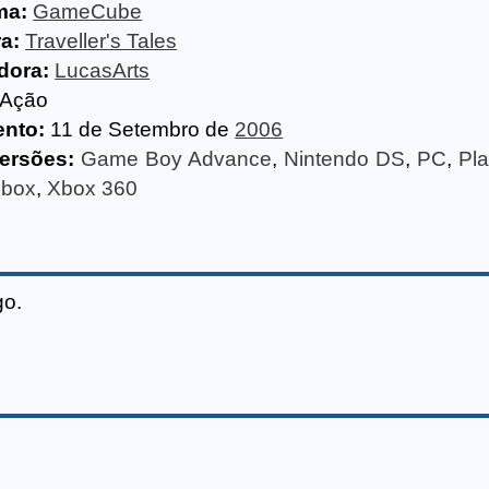
ma:
GameCube
a:
Traveller's Tales
idora:
LucasArts
Ação
nto:
11 de Setembro de
2006
ersões:
Game Boy Advance
,
Nintendo DS
,
PC
,
Pla
box
,
Xbox 360
go.