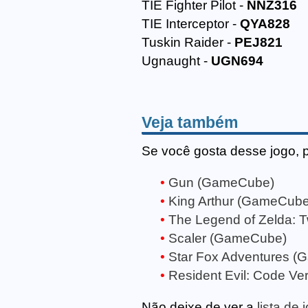
TIE Fighter Pilot -
NNZ316
TIE Interceptor -
QYA828
Tuskin Raider -
PEJ821
Ugnaught -
UGN694
Veja também
Se você gosta desse jogo, 
Gun (GameCube)
King Arthur (GameCube
The Legend of Zelda: T
Scaler (GameCube)
Star Fox Adventures 
Resident Evil: Code V
Não deixe de ver a
lista d