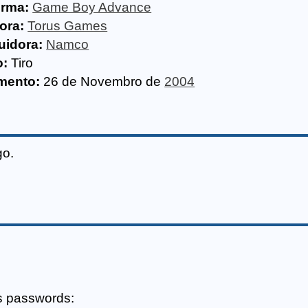
orma:
Game Boy Advance
ora:
Torus Games
uidora:
Namco
o:
Tiro
mento:
26 de Novembro de
2004
go.
s passwords: