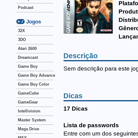
Plataf
Podcast
Produt
Distrib
Jogos
Gêner
32X
Lança
3DO
Atari 2600
Descrição
Dreamcast
Game Boy
Sem descrição para este jo
Game Boy Advance
Game Boy Color
GameCube
Dicas
GameGear
17 Dicas
Intellivision
Master System
Lista de passwords
Mega Drive
Entre com um dos seguinte
MSX