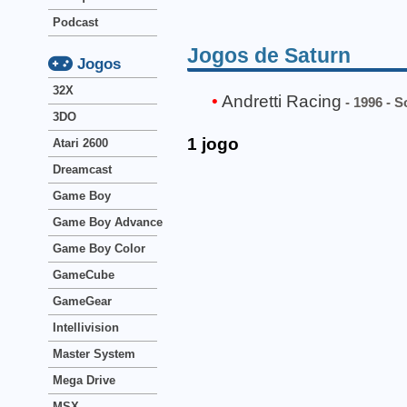
Podcast
Jogos de Saturn
Jogos
32X
Andretti Racing
- 1996 - 
3DO
1 jogo
Atari 2600
Dreamcast
Game Boy
Game Boy Advance
Game Boy Color
GameCube
GameGear
Intellivision
Master System
Mega Drive
MSX