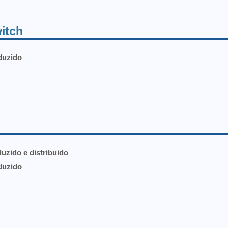
itch
duzido
duzido e distribuido
duzido