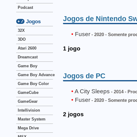
Podcast
Jogos de Nintendo Sw
Jogos
32X
Fuser
- 2020 - Somente pro
3DO
1 jogo
Atari 2600
Dreamcast
Game Boy
Jogos de PC
Game Boy Advance
Game Boy Color
A City Sleeps
- 2014 - Pro
GameCube
Fuser
- 2020 - Somente pro
GameGear
Intellivision
2 jogos
Master System
Mega Drive
MSX