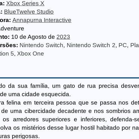
a:
Xbox Series X
:
BlueTwelve Studio
ora:
Annapurna Interactive
dventure
to:
10 de Agosto de
2023
rsões:
Nintendo Switch
,
Nintendo Switch 2
,
PC
,
Pla
tion 5
,
Xbox One
do da sua família, um gato de rua precisa desv
ir de uma cidade esquecida.
ra felina em terceira pessoa que se passa nos de
 de uma cibercidade decadente e nos sombrios a
s arredores superiores e inferiores, defenda-s
lva os mistérios desse lugar hostil habitado por n
turas perigosas.