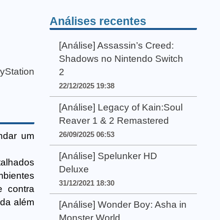
Análises recentes
[Análise] Assassin’s Creed:
Shadows no Nintendo Switch
yStation
2
22/12/2025 19:38
[Análise] Legacy of Kain:Soul
Reaver 1 & 2 Remastered
26/09/2025 06:53
endar um
[Análise] Spelunker HD
talhados
Deluxe
mbientes
31/12/2021 18:30
e contra
ada além
[Análise] Wonder Boy: Asha in
Monster World