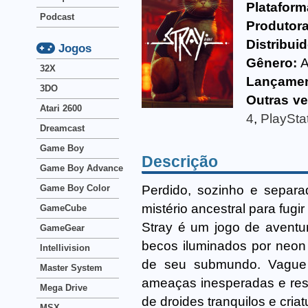
Plataform
Podcast
Produtora
Distribuid
Jogos
Gênero:
A
32X
Lançamen
3DO
Outras ve
Atari 2600
4
,
PlaySta
Dreamcast
Game Boy
Descrição
Game Boy Advance
Perdido, sozinho e separa
Game Boy Color
mistério ancestral para fug
GameCube
Stray é um jogo de aventu
GameGear
becos iluminados por neon
Intellivision
de seu submundo. Vague o
Master System
ameaças inesperadas e reso
Mega Drive
de droides tranquilos e cria
MSX