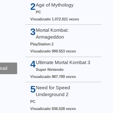
2
Age of Mythology
PC
Visualizado 1.072.021 vezes
3
Mortal Kombat:
Armageddon
PlayStation 2
Visualizado 999.553 vezes
4
Ultimate Mortal Kombat 3
ail
Super Nintendo
Visualizado 987.789 vezes
5
Need for Speed
Underground 2
PC
Visualizado 936.528 vezes