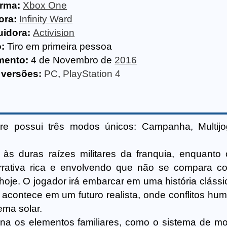
orma:
Xbox One
ora:
Infinity Ward
uidora:
Activision
:
Tiro em primeira pessoa
mento:
4 de Novembro de
2016
 versões:
PC
,
PlayStation 4
rfare possui três modos únicos: Campanha, Multij
s duras raízes militares da franquia, enquanto
arrativa rica e envolvendo que não se compara 
 hoje. O jogador irá embarcar em uma história cláss
 acontece em um futuro realista, onde conflitos hu
ema solar.
na os elementos familiares, como o sistema de m