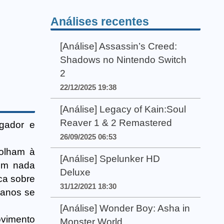
Análises recentes
[Análise] Assassin’s Creed:
Shadows no Nintendo Switch
2
22/12/2025 19:38
[Análise] Legacy of Kain:Soul
Reaver 1 & 2 Remastered
ogador e
26/09/2025 06:53
 olham à
[Análise] Spelunker HD
com nada
Deluxe
ica sobre
31/12/2021 18:30
manos se
[Análise] Wonder Boy: Asha in
ovimento
Monster World