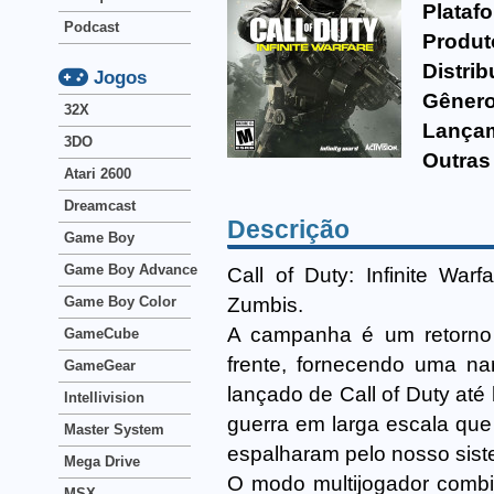
Plataf
Podcast
Produt
Distrib
Jogos
Gênero
32X
Lança
3DO
Outras
Atari 2600
Dreamcast
Descrição
Game Boy
Game Boy Advance
Call of Duty: Infinite Wa
Zumbis.
Game Boy Color
A campanha é um retorno à
GameCube
frente, fornecendo uma n
GameGear
lançado de Call of Duty até
Intellivision
guerra em larga escala que
Master System
espalharam pelo nosso sist
Mega Drive
O modo multijogador combi
MSX