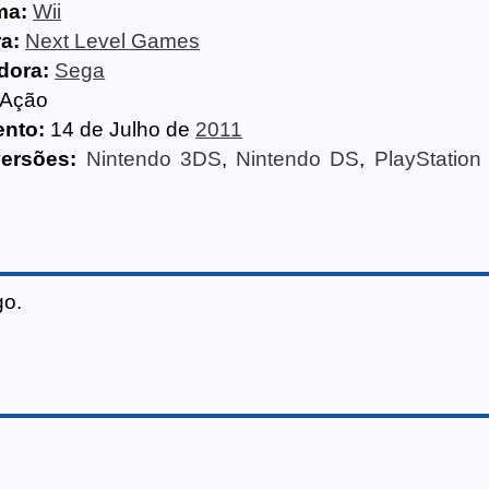
ma:
Wii
a:
Next Level Games
idora:
Sega
Ação
nto:
14 de Julho de
2011
versões:
Nintendo 3DS
,
Nintendo DS
,
PlayStation
go.