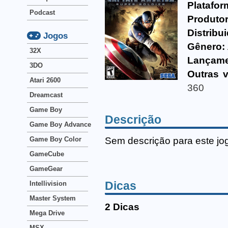
Platafor
Podcast
Produtor
Distribu
Jogos
Gênero:
32X
Lançame
3DO
Outras 
Atari 2600
360
Dreamcast
Game Boy
Descrição
Game Boy Advance
Sem descrição para este jo
Game Boy Color
GameCube
GameGear
Dicas
Intellivision
Master System
2 Dicas
Mega Drive
MSX