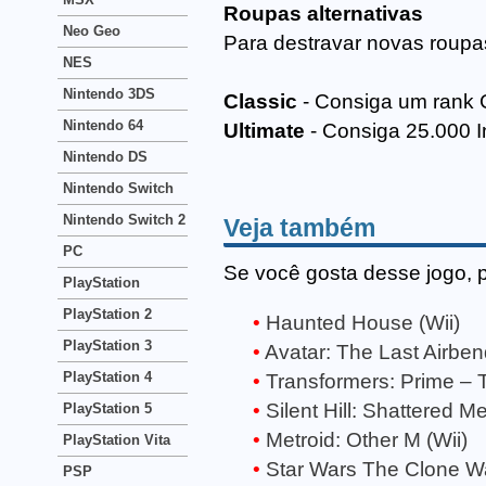
Roupas alternativas
Neo Geo
Para destravar novas roupa
NES
Nintendo 3DS
Classic
- Consiga um rank 
Nintendo 64
Ultimate
- Consiga 25.000 In
Nintendo DS
Nintendo Switch
Nintendo Switch 2
Veja também
PC
Se você gosta desse jogo, 
PlayStation
PlayStation 2
Haunted House (Wii)
PlayStation 3
Avatar: The Last Airben
PlayStation 4
Transformers: Prime – 
Silent Hill: Shattered M
PlayStation 5
Metroid: Other M (Wii)
PlayStation Vita
Star Wars The Clone Wa
PSP