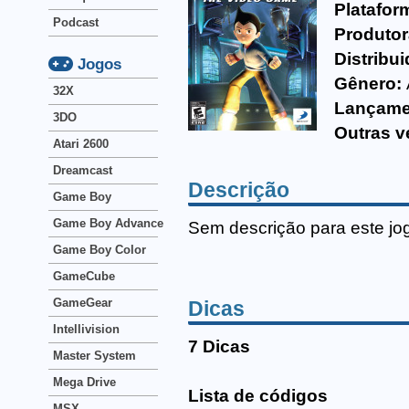
Platafor
Podcast
Produtor
Distribui
Jogos
Gênero:
32X
Lançame
3DO
Outras v
Atari 2600
Dreamcast
Descrição
Game Boy
Game Boy Advance
Sem descrição para este jo
Game Boy Color
GameCube
GameGear
Dicas
Intellivision
7 Dicas
Master System
Mega Drive
Lista de códigos
MSX