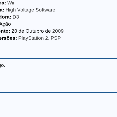
ma:
Wii
a:
High Voltage Software
dora:
D3
Ação
nto:
20 de Outubro de
2009
ersões:
PlayStation 2
,
PSP
go.