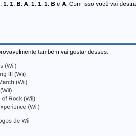
1
,
1
,
1
,
B
,
A
,
1
,
1
,
1
,
B
e
A
. Com isso você vai destra
provavelmente também vai gostar desses:
s (Wii)
g It! (Wii)
March (Wii)
(Wii)
 of Rock (Wii)
xperience (Wii)
jogos de Wii