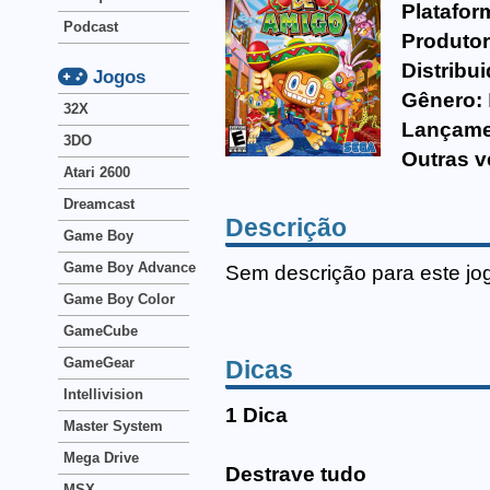
Platafor
Podcast
Produtor
Distribui
Jogos
Gênero:
32X
Lançame
3DO
Outras v
Atari 2600
Dreamcast
Descrição
Game Boy
Game Boy Advance
Sem descrição para este jo
Game Boy Color
GameCube
GameGear
Dicas
Intellivision
1 Dica
Master System
Mega Drive
Destrave tudo
MSX