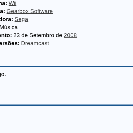
ma:
Wii
a:
Gearbox Software
dora:
Sega
Música
nto:
23 de Setembro de
2008
ersões:
Dreamcast
go.