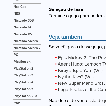
Neo Geo
Seleção de fase
NES
Termine o jogo para poder j
Nintendo 3DS
Nintendo 64
Nintendo DS
Veja também
Nintendo Switch
Se você gosta desse jogo, 
Nintendo Switch 2
PC
Epic Mickey 2: The Pow
PlayStation
Agent Hugo: Lemoon Twi
PlayStation 2
Kirby's Epic Yarn (Wii)
PlayStation 3
Ivy the Kiwi? (Wii)
PlayStation 4
New Super Mario Bros. W
Lego Pirates of the Ca
PlayStation 5
PlayStation Vita
Não deixe de ver a
lista de 
PSP