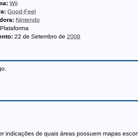
ma:
Wii
a:
Good-Feel
idora:
Nintendo
Plataforma
nto:
22 de Setembro de
2008
go.
cer indicações de quais áreas possuem mapas escon