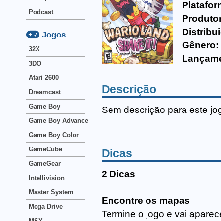
Platafor
Podcast
Produtor
Distribu
Jogos
Gênero:
32X
Lançame
3DO
Atari 2600
Descrição
Dreamcast
Game Boy
Sem descrição para este jo
Game Boy Advance
Game Boy Color
GameCube
Dicas
GameGear
2 Dicas
Intellivision
Master System
Encontre os mapas
Mega Drive
Termine o jogo e vai apare
MSX