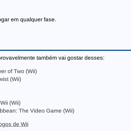
ogar em qualquer fase.
provavelmente também vai gostar desses:
er of Two (Wii)
st (Wii)
ii (Wii)
ribbean: The Video Game (Wii)
jogos de Wii