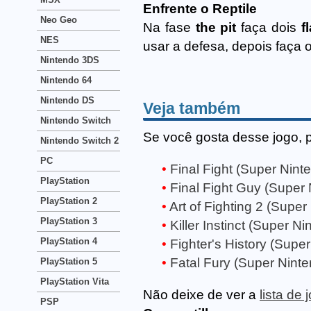
Enfrente o Reptile
Neo Geo
Na fase
the pit
faça dois
f
NES
usar a defesa, depois faça 
Nintendo 3DS
Nintendo 64
Nintendo DS
Veja também
Nintendo Switch
Se você gosta desse jogo, 
Nintendo Switch 2
PC
Final Fight (Super Nint
PlayStation
Final Fight Guy (Super 
PlayStation 2
Art of Fighting 2 (Super
PlayStation 3
Killer Instinct (Super Ni
PlayStation 4
Fighter's History (Supe
Fatal Fury (Super Nint
PlayStation 5
PlayStation Vita
Não deixe de ver a
lista de
PSP