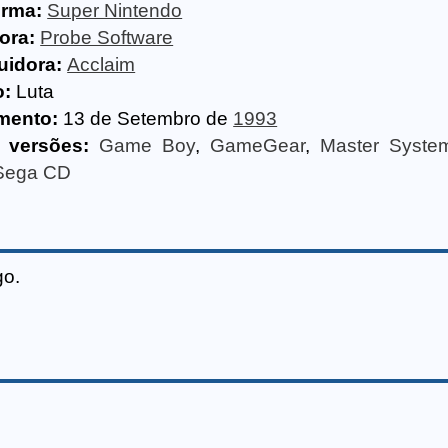
orma:
Super Nintendo
ora:
Probe Software
uidora:
Acclaim
o:
Luta
mento:
13 de Setembro de
1993
 versões:
Game Boy
,
GameGear
,
Master Syste
Sega CD
go.