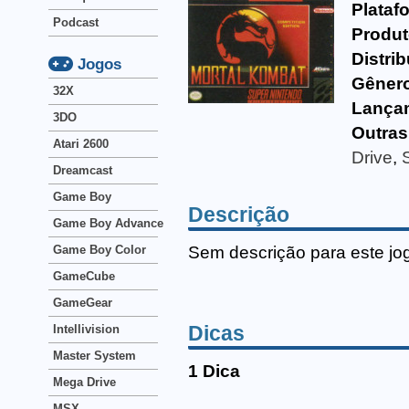
Plataf
Podcast
Produt
Distrib
Jogos
Gêner
32X
Lança
3DO
Outras
Atari 2600
Drive
,
Dreamcast
Game Boy
Descrição
Game Boy Advance
Sem descrição para este jo
Game Boy Color
GameCube
GameGear
Dicas
Intellivision
Master System
1 Dica
Mega Drive
MSX