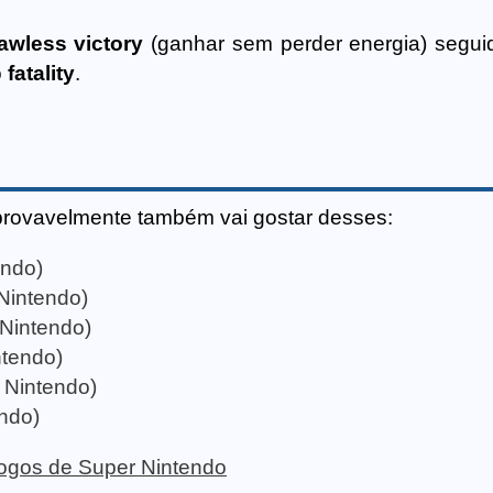
lawless victory
(ganhar sem perder energia) segu
o
fatality
.
provavelmente também vai gostar desses:
endo)
Nintendo)
 Nintendo)
ntendo)
r Nintendo)
endo)
 jogos de Super Nintendo