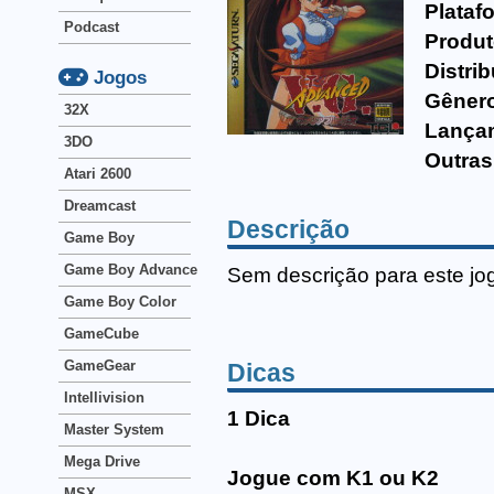
Plataf
Podcast
Produt
Distrib
Jogos
Gêner
32X
Lança
3DO
Outras
Atari 2600
Dreamcast
Descrição
Game Boy
Game Boy Advance
Sem descrição para este jo
Game Boy Color
GameCube
GameGear
Dicas
Intellivision
1 Dica
Master System
Mega Drive
Jogue com K1 ou K2
MSX