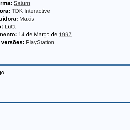
orma:
Saturn
ora:
TDK Interactive
uidora:
Maxis
o:
Luta
mento:
14 de Março de
1997
 versões:
PlayStation
go.