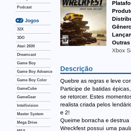
Plataf
Podcast
Produt
Distrib
Jogos
Gênero
32X
Lança
3DO
Outras
Atari 2600
Xbox S
Dreamcast
Game Boy
Descrição
Game Boy Advance
Quebre as regras e leve cor
Game Boy Color
Participe de batidas épicas
GameCube
se retorcer. Estes momento
GameGear
realista criada pelos lendá
Intellivision
e 2!
Master System
Queime borracha e destrua me
Mega Drive
Wreckfest possui uma paul
MSX