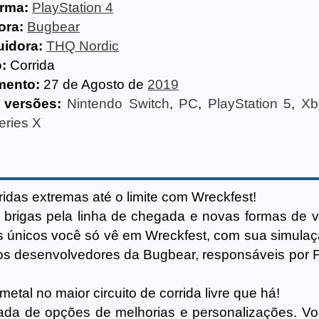
orma:
PlayStation 4
ora:
Bugbear
uidora:
THQ Nordic
:
Corrida
mento:
27 de Agosto de
2019
 versões:
Nintendo Switch
,
PC
,
PlayStation 5
,
Xb
eries X
ridas extremas até o limite com Wreckfest!
, brigas pela linha de chegada e novas formas de v
s únicos você só vê em Wreckfest, com sua simulaçã
rios desenvolvedores da Bugbear, responsáveis por F
tal no maior circuito de corrida livre que há!
ada de opções de melhorias e personalizações. V