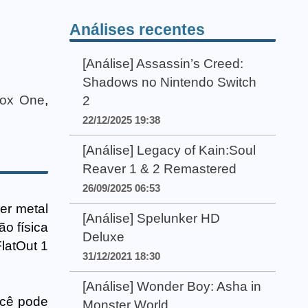
Análises recentes
[Análise] Assassin’s Creed:
Shadows no Nintendo Switch
ox One
,
2
22/12/2025 19:38
[Análise] Legacy of Kain:Soul
Reaver 1 & 2 Remastered
26/09/2025 06:53
er metal
[Análise] Spelunker HD
o física
Deluxe
latOut 1
31/12/2021 18:30
[Análise] Wonder Boy: Asha in
ocê pode
Monster World