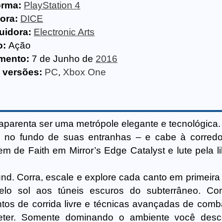
orma:
PlayStation 4
ora:
DICE
buidora:
Electronic Arts
o:
Ação
mento:
7 de Junho de
2016
 versões:
PC
,
Xbox One
 aparenta ser uma metrópole elegante e tecnológica.
o no fundo de suas entranhas – e cabe à corredo
gem de Faith em Mirror’s Edge Catalyst e lute pela 
d. Corra, escale e explore cada canto em primeira
elo sol aos túneis escuros do subterrâneo. Co
ntos de corrida livre e técnicas avançadas de comb
eter. Somente dominando o ambiente você desco