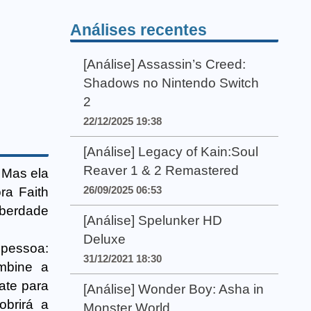
Análises recentes
[Análise] Assassin’s Creed:
Shadows no Nintendo Switch
2
22/12/2025 19:38
[Análise] Legacy of Kain:Soul
Reaver 1 & 2 Remastered
 Mas ela
26/09/2025 06:53
ra Faith
liberdade
[Análise] Spelunker HD
Deluxe
 pessoa:
31/12/2021 18:30
mbine a
ate para
[Análise] Wonder Boy: Asha in
brirá a
Monster World