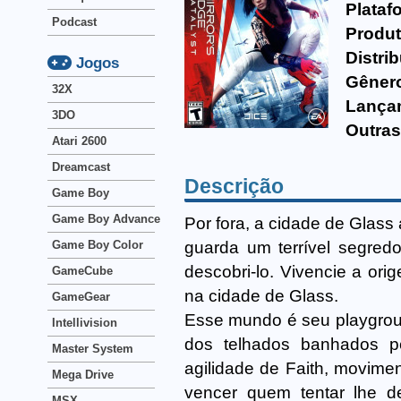
Plataf
Podcast
Produt
Distri
Jogos
Gêner
32X
Lança
3DO
Outras
Atari 2600
Dreamcast
Descrição
Game Boy
Game Boy Advance
Por fora, a cidade de Glass
guarda um terrível segred
Game Boy Color
descobri-lo. Vivencie a ori
GameCube
na cidade de Glass.
GameGear
Esse mundo é seu playgroun
Intellivision
dos telhados banhados p
Master System
agilidade de Faith, movime
Mega Drive
vencer quem tentar lhe d
MSX