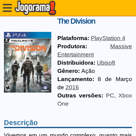
The Division
Plataforma:
PlayStation 4
Produtora:
Massive
Entertainment
Distribuidora:
Ubisoft
Gênero:
Ação
Lançamento:
8 de Março
de
2016
Outras versões:
PC
,
Xbox
One
Descrição
Vivemos em um mundo complexo, quanto mais