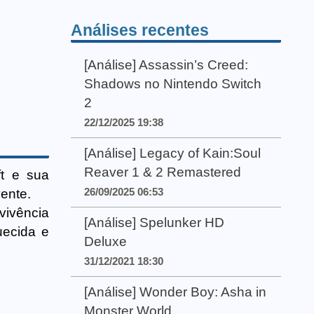
Análises recentes
[Análise] Assassin’s Creed:
Shadows no Nintendo Switch
2
22/12/2025 19:38
[Análise] Legacy of Kain:Soul
Reaver 1 & 2 Remastered
ft e sua
26/09/2025 06:53
ente.
vivência
[Análise] Spelunker HD
uecida e
Deluxe
31/12/2021 18:30
[Análise] Wonder Boy: Asha in
Monster World