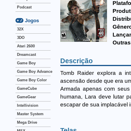
Plataf
Podcast
Produt
Distrib
Jogos
Gêner
32X
Lança
3DO
Outras
Atari 2600
Dreamcast
Descrição
Game Boy
Game Boy Advance
Tomb Raider explora a int
ascensão desde que era uma
Game Boy Color
Armada apenas com seus in
GameCube
humana, Lara deve lutar p
GameGear
escapar de sua implacável i
Intellivision
Master System
Mega Drive
Telas
MSX