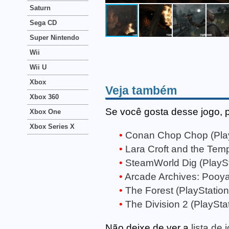
Saturn
Sega CD
Super Nintendo
Wii
Wii U
Xbox
Veja também
Xbox 360
Se você gosta desse jogo, 
Xbox One
Xbox Series X
Conan Chop Chop (Play
Lara Croft and the Templ
SteamWorld Dig (PlaySt
Arcade Archives: Pooya
The Forest (PlayStation
The Division 2 (PlayStat
Não deixe de ver a
lista de