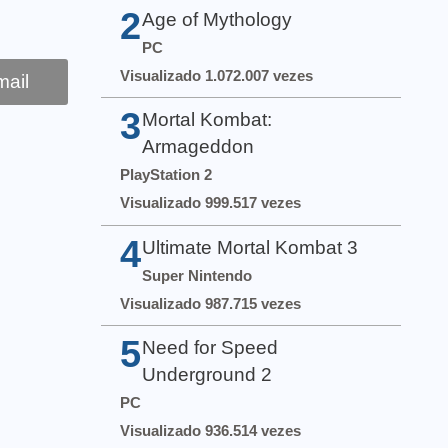
2
Age of Mythology
PC
Visualizado 1.072.007 vezes
ail
3
Mortal Kombat:
Armageddon
PlayStation 2
Visualizado 999.517 vezes
4
Ultimate Mortal Kombat 3
Super Nintendo
Visualizado 987.715 vezes
5
Need for Speed
Underground 2
PC
Visualizado 936.514 vezes