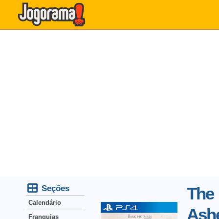
Seções
The 
Calendário
Ash
Franquias