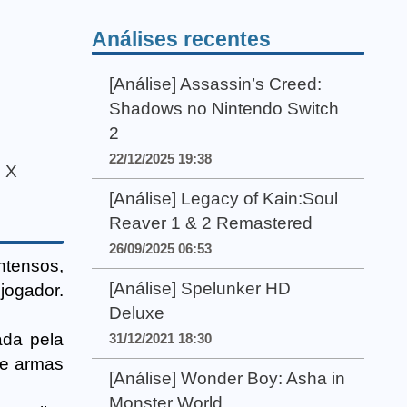
Análises recentes
[Análise] Assassin’s Creed:
Shadows no Nintendo Switch
2
22/12/2025 19:38
s X
[Análise] Legacy of Kain:Soul
Reaver 1 & 2 Remastered
26/09/2025 06:53
ntensos,
[Análise] Spelunker HD
jogador.
Deluxe
ada pela
31/12/2021 18:30
de armas
[Análise] Wonder Boy: Asha in
Monster World