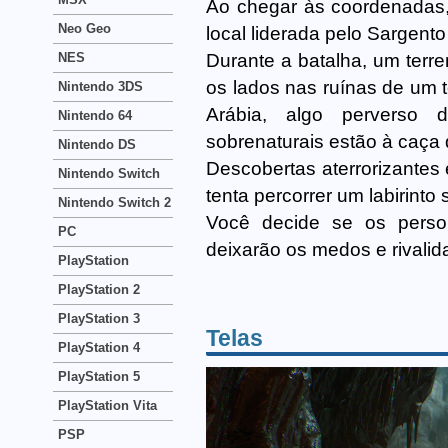
Ao chegar às coordenadas,
Neo Geo
local liderada pelo Sargent
Durante a batalha, um terr
NES
os lados nas ruínas de um 
Nintendo 3DS
Arábia, algo perverso d
Nintendo 64
sobrenaturais estão à caça
Nintendo DS
Descobertas aterrorizantes
Nintendo Switch
tenta percorrer um labirint
Nintendo Switch 2
Você decide se os person
PC
deixarão os medos e rivalida
PlayStation
PlayStation 2
PlayStation 3
Telas
PlayStation 4
PlayStation 5
PlayStation Vita
PSP