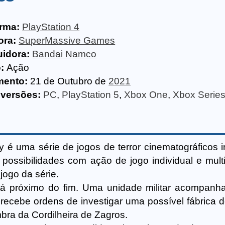
orma:
PlayStation 4
ora:
SuperMassive Games
uidora:
Bandai Namco
:
Ação
mento:
21 de Outubro de
2021
 versões:
PC
,
PlayStation 5
,
Xbox One
,
Xbox Serie
 é uma série de jogos de terror cinematográficos i
possibilidades com ação de jogo individual e multi
jogo da série.
stá próximo do fim. Uma unidade militar acompanh
recebe ordens de investigar uma possível fábrica 
bra da Cordilheira de Zagros.