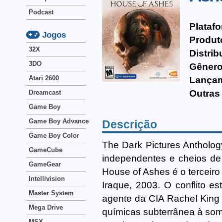
Podcast
Plataf
Jogos
Produt
32X
Distrib
3DO
Gênero
Atari 2600
Lança
Outras
Dreamcast
Game Boy
Game Boy Advance
Descrição
Game Boy Color
The Dark Pictures Anthology
GameCube
independentes e cheios de 
GameGear
House of Ashes é o terceiro 
Intellivision
Iraque, 2003. O conflito e
Master System
agente da CIA Rachel King 
Mega Drive
químicas subterrânea à som
MSX