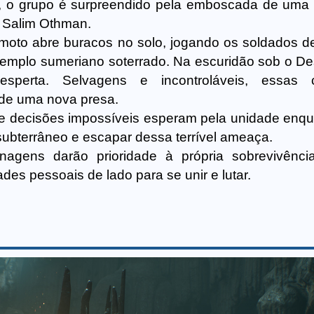
 o grupo é surpreendido pela emboscada de uma 
o Salim Othman.
emoto abre buracos no solo, jogando os soldados 
templo sumeriano soterrado. Na escuridão sob o De
esperta. Selvagens e incontroláveis, essas cr
 de uma nova presa.
 e decisões impossíveis esperam pela unidade enqu
o subterrâneo e escapar dessa terrível ameaça.
agens darão prioridade à própria sobrevivênci
des pessoais de lado para se unir e lutar.