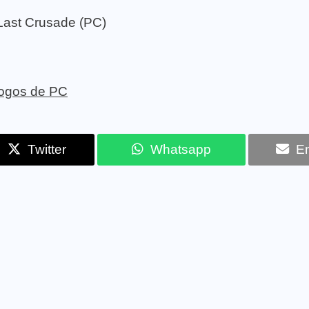
Last Crusade (PC)
 jogos de PC
Twitter
Whatsapp
Em