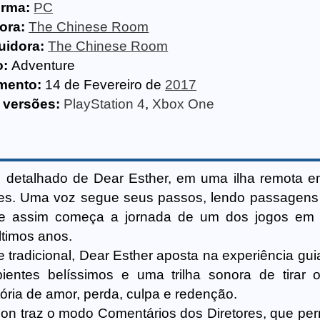
orma:
PC
ora:
The Chinese Room
uidora:
The Chinese Room
o:
Adventure
mento:
14 de Fevereiro de
2017
 versões:
PlayStation 4
,
Xbox One
 detalhado de Dear Esther, em uma ilha remota 
ores. Uma voz segue seus passos, lendo passagen
.', e assim começa a jornada de um dos jogos em 
ltimos anos.
tradicional, Dear Esther aposta na experiência gui
ientes belíssimos e uma trilha sonora de tirar o
ória de amor, perda, culpa e redenção.
ion traz o modo Comentários dos Diretores, que per