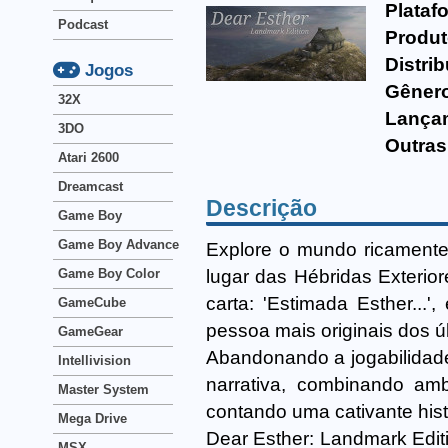
Plataf
Podcast
Produt
Distrib
Jogos
Gêner
32X
Lança
3DO
Outras
Atari 2600
Dreamcast
Descrição
Game Boy
Game Boy Advance
Explore o mundo ricamente
lugar das Hébridas Exteri
Game Boy Color
carta: 'Estimada Esther..
GameCube
pessoa mais originais dos ú
GameGear
Abandonando a jogabilidade 
Intellivision
narrativa, combinando amb
Master System
contando uma cativante hist
Mega Drive
Dear Esther: Landmark Edit
MSX