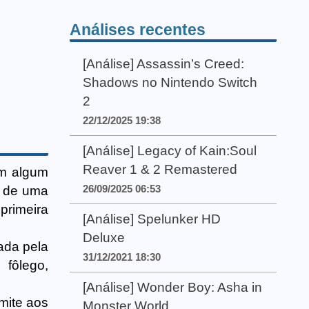
Análises recentes
[Análise] Assassin’s Creed:
Shadows no Nintendo Switch
2
22/12/2025 19:38
[Análise] Legacy of Kain:Soul
Reaver 1 & 2 Remastered
em algum
26/09/2025 06:53
s de uma
primeira
[Análise] Spelunker HD
Deluxe
ada pela
31/12/2021 18:30
 fôlego,
[Análise] Wonder Boy: Asha in
mite aos
Monster World