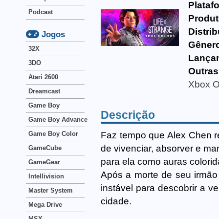
Plataf
Podcast
Produt
Distrib
Jogos
Gêner
32X
Lança
3DO
Outras
Atari 2600
Xbox 
Dreamcast
Game Boy
Descrição
Game Boy Advance
Faz tempo que Alex Chen re
Game Boy Color
de vivenciar, absorver e m
GameCube
para ela como auras colorid
GameGear
Após a morte de seu irmão 
Intellivision
instável para descobrir a
Master System
cidade.
Mega Drive
MSX