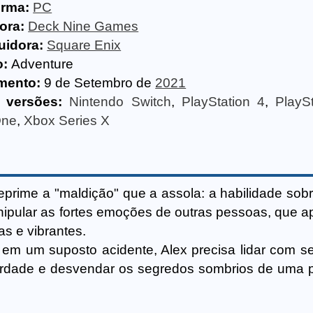
orma:
PC
ora:
Deck Nine Games
uidora:
Square Enix
o:
Adventure
mento:
9 de Setembro de
2021
 versões:
Nintendo Switch
,
PlayStation 4
,
PlayS
One
,
Xbox Series X
prime a "maldição" que a assola: a habilidade sobr
anipular as fortes emoções de outras pessoas, que 
as e vibrantes.
em um suposto acidente, Alex precisa lidar com s
 verdade e desvendar os segredos sombrios de uma