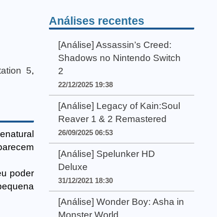
Análises recentes
[Análise] Assassin’s Creed:
Shadows no Nintendo Switch
tation 5
,
2
22/12/2025 19:38
[Análise] Legacy of Kain:Soul
Reaver 1 & 2 Remastered
26/09/2025 06:53
enatural
aparecem
[Análise] Spelunker HD
Deluxe
eu poder
31/12/2021 18:30
 pequena
[Análise] Wonder Boy: Asha in
Monster World