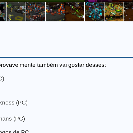
provavelmente também vai gostar desses:
C)
rkness (PC)
umans (PC)
 jogos de PC