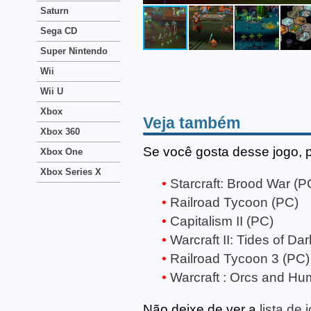
Saturn
Sega CD
Super Nintendo
Wii
Wii U
Xbox
Veja também
Xbox 360
Se você gosta desse jogo, 
Xbox One
Xbox Series X
Starcraft: Brood War (P
Railroad Tycoon (PC)
Capitalism II (PC)
Warcraft II: Tides of Da
Railroad Tycoon 3 (PC)
Warcraft : Orcs and H
Não deixe de ver a
lista de