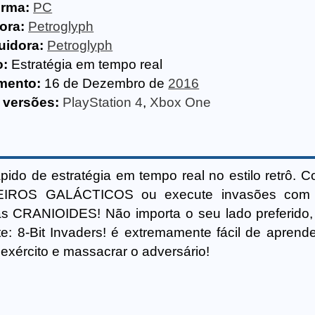
orma:
PC
ora:
Petroglyph
uidora:
Petroglyph
o:
Estratégia em tempo real
mento:
16 de Dezembro de
2016
 versões:
PlayStation 4
,
Xbox One
pido de estratégia em tempo real no estilo retrô. C
ILEIROS GALÁCTICOS ou execute invasões com 
as CRANIOIDES! Não importa o seu lado preferido
e: 8-Bit Invaders! é extremamente fácil de aprende
 exército e massacrar o adversário!