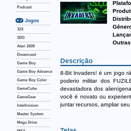
Plataf
Podcast
Produt
Distrib
Jogos
Gêner
32X
Lança
3DO
Outras
Atari 2600
Dreamcast
Descrição
Game Boy
Game Boy Advance
8-Bit Invaders! é um jogo rá
poderio militar dos FUZ
Game Boy Color
devastadora dos alienígen
GameCube
você é novato ou experient
GameGear
juntar recursos, ampliar seu
Intellivision
Master System
Mega Drive
Telas
MSX