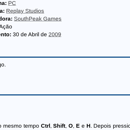
ma:
PC
a:
Replay Studios
dora:
SouthPeak Games
Ação
nto:
30 de Abril de
2009
go.
 ao mesmo tempo
Ctrl
,
Shift
,
O
,
E
e
H
. Depois press