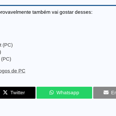
provavelmente também vai gostar desses:
t (PC)
)
 (PC)
 jogos de PC
Twitter
Whatsapp
Em