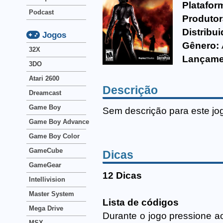
Platafor
Podcast
Produtor
Distribui
Jogos
Gênero:
32X
Lançame
3DO
Atari 2600
Descrição
Dreamcast
Game Boy
Sem descrição para este jo
Game Boy Advance
Game Boy Color
GameCube
Dicas
GameGear
12 Dicas
Intellivision
Master System
Lista de códigos
Mega Drive
Durante o jogo pressione
MSX