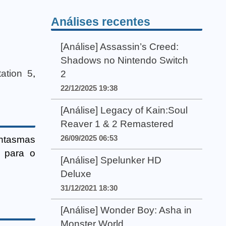
Análises recentes
[Análise] Assassin’s Creed:
Shadows no Nintendo Switch
tation 5
,
2
22/12/2025 19:38
[Análise] Legacy of Kain:Soul
Reaver 1 & 2 Remastered
26/09/2025 06:53
ntasmas
 para o
[Análise] Spelunker HD
Deluxe
31/12/2021 18:30
[Análise] Wonder Boy: Asha in
Monster World