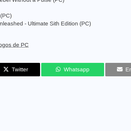
 (PC)
leashed - Ultimate Sith Edition (PC)
 jogos de PC
Twitter
Whatsapp
Em