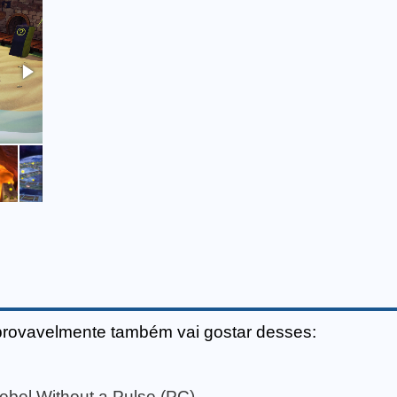
provavelmente também vai gostar desses:
ebel Without a Pulse (PC)