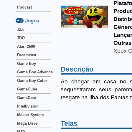
Plataf
Podcast
Produt
Distrib
Jogos
Gêner
32X
Lança
3DO
Outras
Atari 2600
Xbox 
Dreamcast
Game Boy
Descrição
Game Boy Advance
Ao chegar em casa no s
Game Boy Color
sequestraram seus paren
GameCube
resgate na Ilha dos Fantas
GameGear
Intellivision
Master System
Telas
Mega Drive
MSX