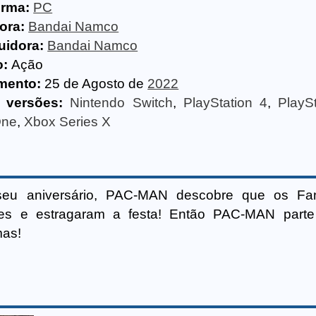
orma:
PC
ora:
Bandai Namco
uidora:
Bandai Namco
o:
Ação
mento:
25 de Agosto de
2022
 versões:
Nintendo Switch
,
PlayStation 4
,
PlayS
One
,
Xbox Series X
eu aniversário, PAC-MAN descobre que os Fa
tes e estragaram a festa! Então PAC-MAN parte
mas!