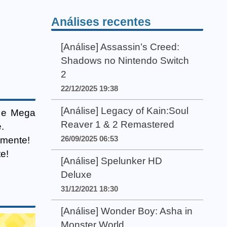
Análises recentes
[Análise] Assassin’s Creed:
Shadows no Nintendo Switch
2
22/12/2025 19:38
[Análise] Legacy of Kain:Soul
s e Mega
Reaver 1 & 2 Remastered
.
26/09/2025 06:53
imente!
e!
[Análise] Spelunker HD
Deluxe
31/12/2021 18:30
[Análise] Wonder Boy: Asha in
Monster World