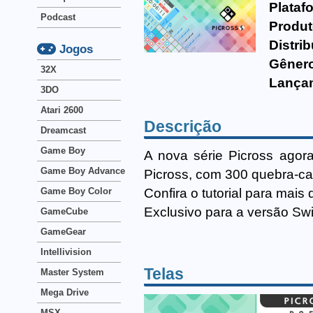
Plataf
Podcast
Produt
Distrib
Jogos
Gêner
32X
Lança
3DO
Atari 2600
Descrição
Dreamcast
Game Boy
A nova série Picross agor
Game Boy Advance
Picross, com 300 quebra-cabe
Confira o tutorial para mai
Game Boy Color
Exclusivo para a versão Sw
GameCube
GameGear
Intellivision
Telas
Master System
Mega Drive
MSX