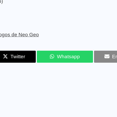
o)
 jogos de Neo Geo
Twitter
Whatsapp
Em