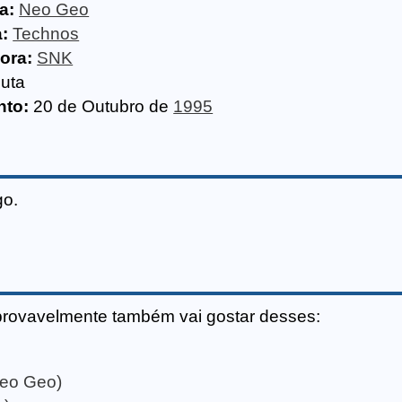
a:
Neo Geo
:
Technos
dora:
SNK
uta
to:
20 de Outubro de
1995
go.
provavelmente também vai gostar desses:
Neo Geo)