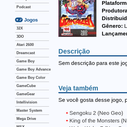
Plataform
Podcast
Produtora
Distribui
Jogos
Gênero:
L
32X
Lançamen
3DO
Atari 2600
Descrição
Dreamcast
Game Boy
Sem descrição para este jo
Game Boy Advance
Game Boy Color
GameCube
Veja também
GameGear
Se você gosta desse jogo, 
Intellivision
Master System
Sengoku 2 (Neo Geo)
Mega Drive
King of the Monsters (
MSX