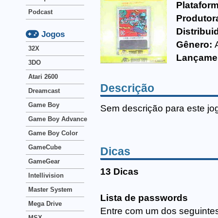
Platafor
Podcast
Produtor
Distribui
Jogos
Gênero:
32X
Lançame
3DO
Atari 2600
Descrição
Dreamcast
Game Boy
Sem descrição para este jo
Game Boy Advance
Game Boy Color
GameCube
Dicas
GameGear
13 Dicas
Intellivision
Master System
Lista de passwords
Mega Drive
Entre com um dos seguinte
MSX