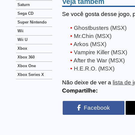
Veja também
Saturn
Se você gosta desse jogo, 
Sega CD
Super Nintendo
Ghostbusters (MSX)
Wii
Mr.Chin (MSX)
Wii U
Arkos (MSX)
Xbox
Vampire Killer (MSX)
Xbox 360
After the War (MSX)
Xbox One
H.E.R.O. (MSX)
Xbox Series X
Não deixe de ver a
lista de
Compartilhe:
Facebook