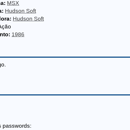
ma:
MSX
a:
Hudson Soft
dora:
Hudson Soft
Ação
nto:
1986
go.
s passwords: