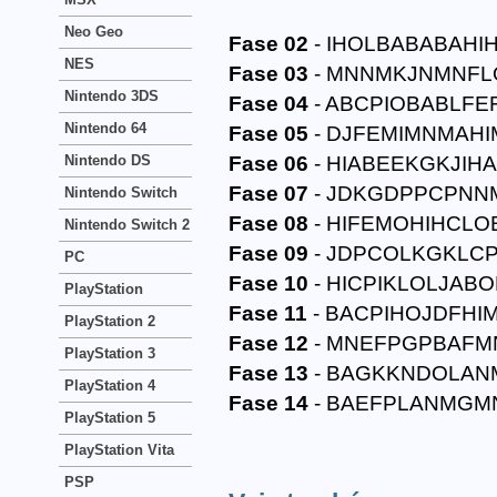
Neo Geo
Fase 02
- IHOLBABABAHI
NES
Fase 03
- MNNMKJNMNFL
Nintendo 3DS
Fase 04
- ABCPIOBABLF
Nintendo 64
Fase 05
- DJFEMIMNMAHI
Nintendo DS
Fase 06
- HIABEEKGKJIH
Fase 07
- JDKGDPPCPNN
Nintendo Switch
Fase 08
- HIFEMOHIHCL
Nintendo Switch 2
Fase 09
- JDPCOLKGKLC
PC
Fase 10
- HICPIKLOLJAB
PlayStation
Fase 11
- BACPIHOJDFHI
PlayStation 2
Fase 12
- MNEFPGPBAFM
PlayStation 3
Fase 13
- BAGKKNDOLAN
PlayStation 4
Fase 14
- BAEFPLANMG
PlayStation 5
PlayStation Vita
PSP