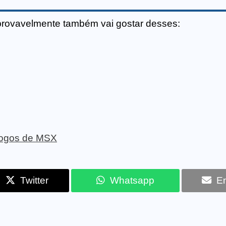
provavelmente também vai gostar desses:
 jogos de MSX
Twitter
Whatsapp
Em