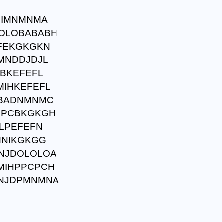
HIMNMNMA
OLOBABABH
EFEKGKGKN
MNDDJDJL
ABKEFEFL
MIHKEFEFL
OBADNMNMC
PPCBKGKGH
OLPEFEFN
MNIKGKGG
NJDOLOLOA
MIHPPCPCH
MNJDPMNMNA