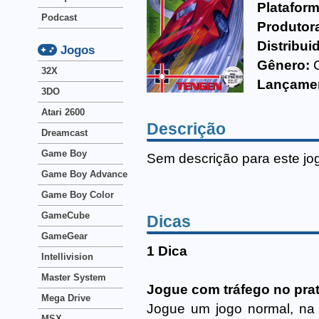
Plataform
Podcast
Produtor
Distribui
Jogos
Gênero:
32X
Lançame
3DO
Atari 2600
Descrição
Dreamcast
Game Boy
Sem descrição para este jo
Game Boy Advance
Game Boy Color
GameCube
Dicas
GameGear
1 Dica
Intellivision
Master System
Jogue com tráfego no prat
Mega Drive
Jogue um jogo normal, na t
MSX