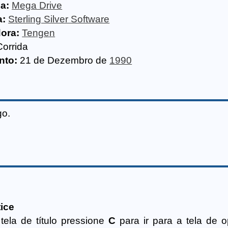
a:
Mega Drive
a:
Sterling Silver Software
dora:
Tengen
Corrida
nto:
21 de Dezembro de
1990
go.
ice
ela de título pressione
C
para ir para a tela de 