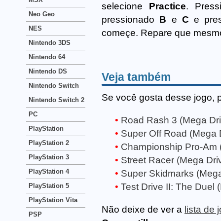
selecione
Practice
. Pres
Neo Geo
pressionado
B
e
C
e pres
NES
começe. Repare que mesmo j
Nintendo 3DS
Nintendo 64
Nintendo DS
Veja também
Nintendo Switch
Se você gosta desse jogo, 
Nintendo Switch 2
PC
Road Rash 3 (Mega Dri
PlayStation
Super Off Road (Mega 
PlayStation 2
Championship Pro-Am 
PlayStation 3
Street Racer (Mega Dri
PlayStation 4
Super Skidmarks (Mega
Test Drive II: The Duel
PlayStation 5
PlayStation Vita
Não deixe de ver a
lista de
PSP