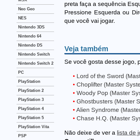
preta faça a sequência Esqu
Neo Geo
Pressione Esquerda ou Dir
NES
que você vai jogar.
Nintendo 3DS
Nintendo 64
Nintendo DS
Veja também
Nintendo Switch
Se você gosta desse jogo, 
Nintendo Switch 2
PC
Lord of the Sword (Mas
PlayStation
Choplifter (Master Syst
PlayStation 2
Woody Pop (Master Sy
PlayStation 3
Ghostbusters (Master 
PlayStation 4
Alien Syndrome (Maste
Chase H.Q. (Master Sy
PlayStation 5
PlayStation Vita
Não deixe de ver a
lista de
PSP