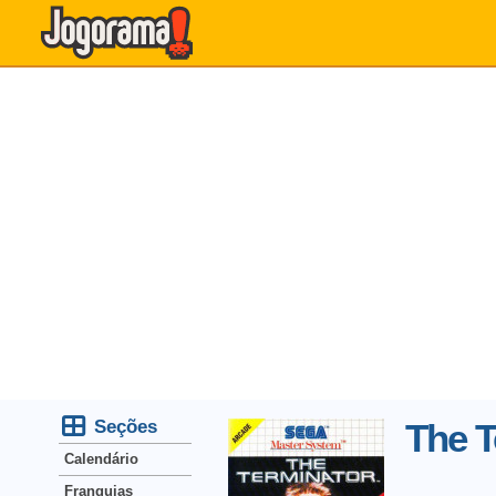
Seções
The T
Calendário
Franquias