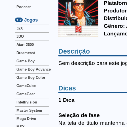
Platafor
Podcast
Produtor
Distribui
Jogos
Gênero:
32X
Lançame
3DO
Atari 2600
Descrição
Dreamcast
Game Boy
Sem descrição para este jo
Game Boy Advance
Game Boy Color
GameCube
Dicas
GameGear
1 Dica
Intellivision
Master System
Seleção de fase
Mega Drive
Na tela de título mantenha 
MSX