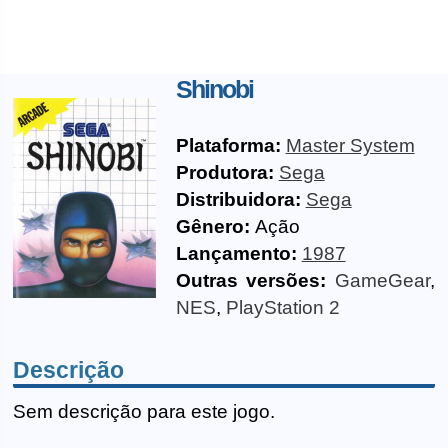
Shinobi
Plataforma:
Master System
Produtora:
Sega
Distribuidora:
Sega
Gênero:
Ação
Lançamento:
1987
Outras versões:
GameGear
,
NES
,
PlayStation 2
Descrição
Sem descrição para este jogo.