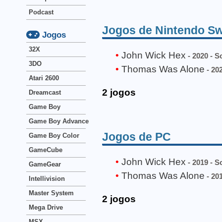
Podcast
Jogos de Nintendo Sw
Jogos
32X
John Wick Hex
- 2020 - 
3DO
Thomas Was Alone
- 202
Atari 2600
2 jogos
Dreamcast
Game Boy
Game Boy Advance
Jogos de PC
Game Boy Color
GameCube
John Wick Hex
- 2019 - 
GameGear
Thomas Was Alone
- 201
Intellivision
Master System
2 jogos
Mega Drive
MSX