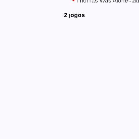
Thomas Was Alone
- 201
2 jogos