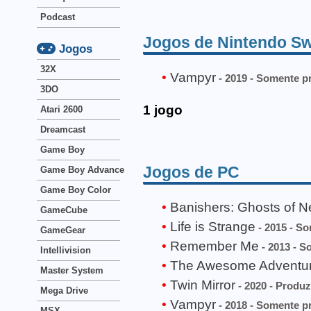
Podcast
Jogos de Nintendo Sw
Jogos
32X
Vampyr
- 2019 - Somente p
3DO
1 jogo
Atari 2600
Dreamcast
Game Boy
Jogos de PC
Game Boy Advance
Game Boy Color
Banishers: Ghosts of 
GameCube
Life is Strange
- 2015 - S
GameGear
Remember Me
- 2013 - S
Intellivision
The Awesome Adventures
Master System
Twin Mirror
- 2020 - Produz
Mega Drive
Vampyr
- 2018 - Somente p
MSX