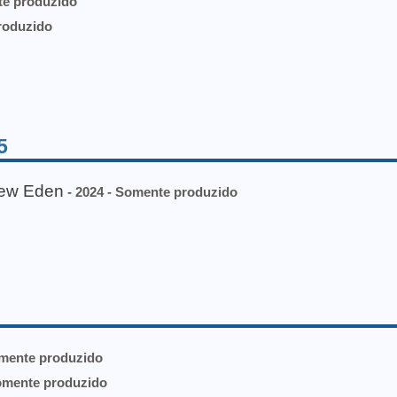
te produzido
roduzido
5
New Eden
- 2024 - Somente produzido
omente produzido
omente produzido