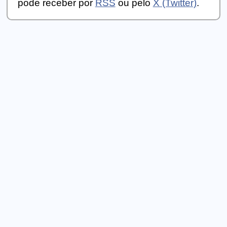
pode receber por
RSS
ou pelo
X (Twitter)
.