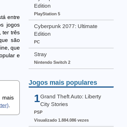
Edition
PlayStation 5
tá entre
s jogos
Cyberpunk 2077: Ultimate
ter três
Edition
 que são
PC
ine, que
Stray
opular e
Nintendo Switch 2
Jogos mais populares
1
Grand Theft Auto: Liberty
a mais
City Stories
ter)
.
PSP
Visualizado 1.884.086 vezes