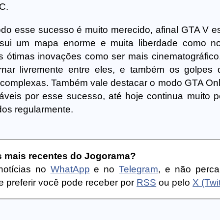
C.
o esse sucesso é muito merecido, afinal GTA V es
ssui um mapa enorme e muita liberdade como no
s ótimas inovações como ser mais cinematográfico, 
ernar livremente entre eles, e também os golpes
 complexas. Também vale destacar o modo GTA Onl
veis por esse sucesso, até hoje continua muito p
dos regularmente.
as mais recentes do Jogorama?
notícias no
WhatApp
e no
Telegram
, e não perc
 preferir você pode receber por
RSS
ou pelo
X (Twit