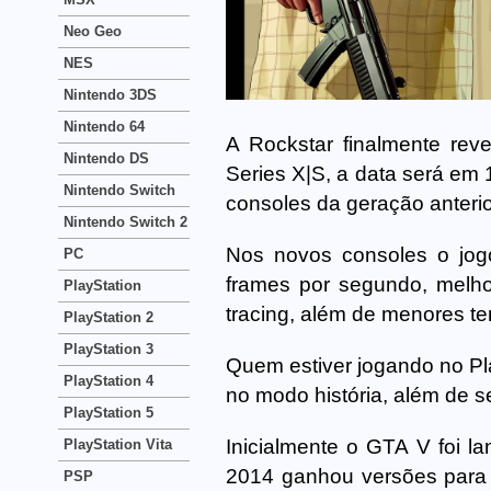
Neo Geo
NES
Nintendo 3DS
Nintendo 64
A Rockstar finalmente rev
Nintendo DS
Series X|S, a data será em 
Nintendo Switch
consoles da geração anteri
Nintendo Switch 2
Nos novos consoles o jog
PC
frames por segundo, melho
PlayStation
tracing, além de menores t
PlayStation 2
PlayStation 3
Quem estiver jogando no Pla
PlayStation 4
no modo história, além de 
PlayStation 5
Inicialmente o GTA V foi 
PlayStation Vita
2014 ganhou versões para 
PSP