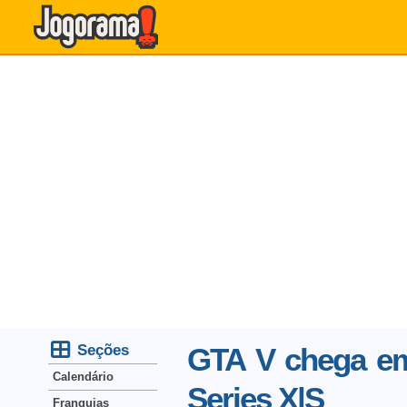
Seções
GTA V chega em
Calendário
Series X|S
Franquias