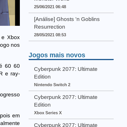
25/06/2021 06:48
[Análise] Ghosts 'n Goblins
Resurrection
28/05/2021 08:53
5 e Xbox
jogo nos
Jogos mais novos
té 60 60
Cyberpunk 2077: Ultimate
R e ray-
Edition
Nintendo Switch 2
rogresso
Cyberpunk 2077: Ultimate
Edition
Xbox Series X
epois em
nalmente
Cyberpunk 2077: Ultimate