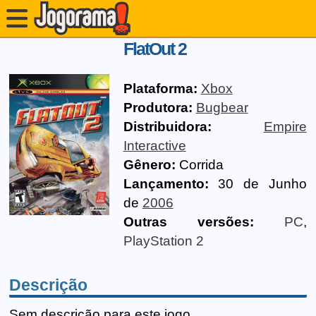
FlatOut 2
Plataforma:
Xbox
Produtora:
Bugbear
Distribuidora:
Empire
Interactive
Gênero:
Corrida
Lançamento:
30 de Junho
de
2006
Outras versões:
PC
,
PlayStation 2
Descrição
Sem descrição para este jogo.