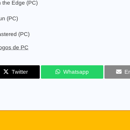
n the Edge (PC)
un (PC)
stered (PC)
 jogos de PC
Twitter
Whatsapp
Em