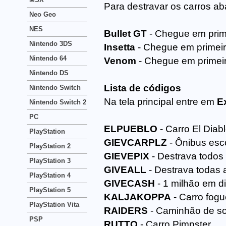
Para destravar os carros ab
Neo Geo
NES
Bullet GT
- Chegue em prime
Nintendo 3DS
Insetta
- Chegue em primeir
Nintendo 64
Venom
- Chegue em primeir
Nintendo DS
Lista de códigos
Nintendo Switch
Na tela principal entre em
E
Nintendo Switch 2
PC
ELPUEBLO
- Carro El Diabl
PlayStation
GIEVCARPLZ
- Ônibus esco
PlayStation 2
GIEVEPIX
- Destrava todos 
PlayStation 3
GIVEALL
- Destrava todas a
PlayStation 4
GIVECASH
- 1 milhão em di
PlayStation 5
KALJAKOPPA
- Carro fogu
PlayStation Vita
RAIDERS
- Caminhão de so
PSP
RUTTO
- Carro Pimpster.