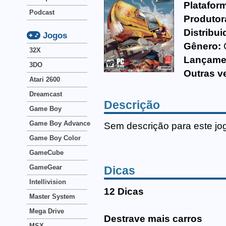
Platafor
Podcast
Produtor
Distribui
Jogos
Gênero:
32X
Lançame
3DO
Outras v
Atari 2600
Dreamcast
Descrição
Game Boy
Game Boy Advance
Sem descrição para este jo
Game Boy Color
GameCube
GameGear
Dicas
Intellivision
12 Dicas
Master System
Mega Drive
Destrave mais carros
MSX