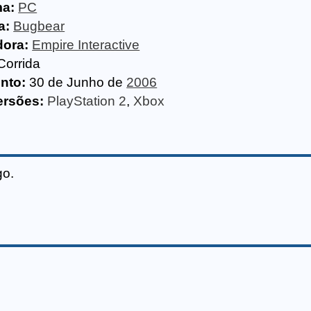
ma:
PC
a:
Bugbear
dora:
Empire Interactive
Corrida
nto:
30 de Junho de
2006
ersões:
PlayStation 2
,
Xbox
go.