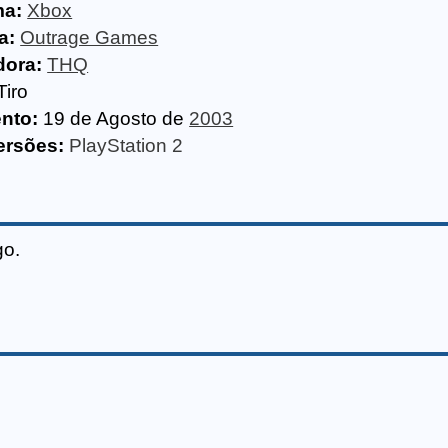
ma:
Xbox
a:
Outrage Games
dora:
THQ
Tiro
nto:
19 de Agosto de
2003
ersões:
PlayStation 2
go.