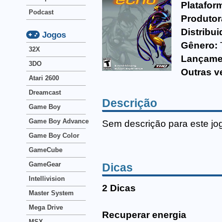
Platafor
Podcast
Produtor
Distribui
Jogos
Gênero:
32X
Lançame
3DO
Outras v
Atari 2600
Dreamcast
Descrição
Game Boy
Game Boy Advance
Sem descrição para este jo
Game Boy Color
GameCube
GameGear
Dicas
Intellivision
2 Dicas
Master System
Mega Drive
Recuperar energia
MSX