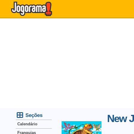
Seções
New J
Calendário
Franquias