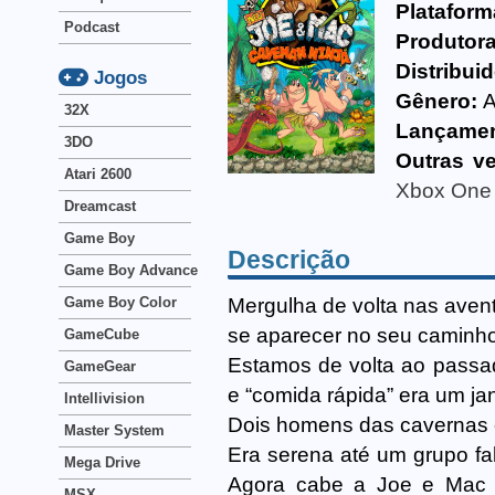
Plataform
Podcast
Produtora
Distribuid
Jogos
Gênero:
32X
Lançamen
3DO
Outras v
Atari 2600
Xbox One
Dreamcast
Game Boy
Descrição
Game Boy Advance
Mergulha de volta nas aven
Game Boy Color
se aparecer no seu caminho 
GameCube
Estamos de volta ao passad
GameGear
e “comida rápida” era um ja
Intellivision
Dois homens das cavernas 
Master System
Era serena até um grupo fal
Mega Drive
Agora cabe a Joe e Mac sa
MSX