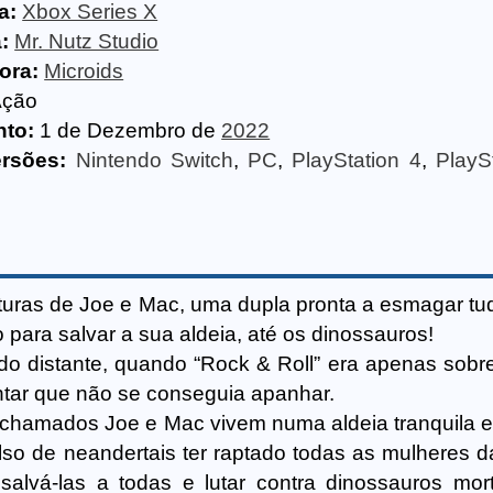
a:
Xbox Series X
:
Mr. Nutz Studio
ora:
Microids
Ação
to:
1 de Dezembro de
2022
ersões:
Nintendo Switch
,
PC
,
PlayStation 4
,
PlayS
turas de Joe e Mac, uma dupla pronta a esmagar tu
para salvar a sua aldeia, até os dinossauros!
o distante, quando “Rock & Roll” era apenas sobr
ntar que não se conseguia apanhar.
chamados Joe e Mac vivem numa aldeia tranquila e
so de neandertais ter raptado todas as mulheres da
lvá-las a todas e lutar contra dinossauros mort