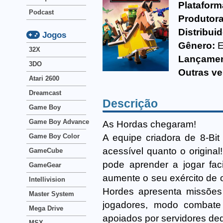
Plataform
Podcast
Produtora
Distribuid
Jogos
Gênero:
E
32X
Lançamen
3DO
Outras ve
Atari 2600
Dreamcast
Descrição
Game Boy
Game Boy Advance
As Hordas chegaram!
A equipe criadora de 8-Bit
Game Boy Color
acessível quanto o origin
GameCube
pode aprender a jogar fac
GameGear
aumente o seu exército de 
Intellivision
Hordes apresenta missões 
Master System
jogadores, modo combate
Mega Drive
apoiados por servidores de
MSX