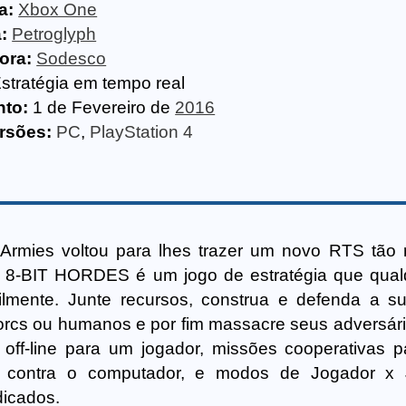
a:
Xbox One
:
Petroglyph
ora:
Sodesco
stratégia em tempo real
to:
1 de Fevereiro de
2016
rsões:
PC
,
PlayStation 4
 Armies voltou para lhes trazer um novo RTS tão 
al! 8-BIT HORDES é um jogo de estratégia que qua
ilmente. Junte recursos, construa e defenda a s
orcs ou humanos e por fim massacre seus adversário
off-line para um jogador, missões cooperativas p
 contra o computador, e modos de Jogador x 
dicados.