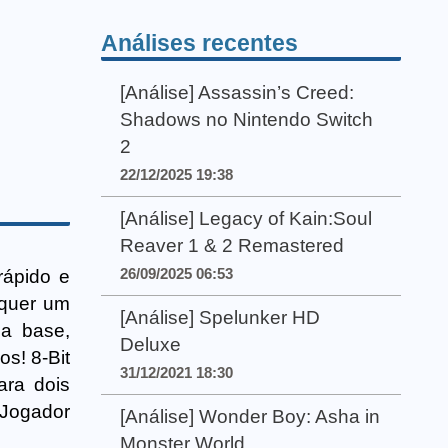
Análises recentes
[Análise] Assassin’s Creed:
Shadows no Nintendo Switch
2
22/12/2025 19:38
[Análise] Legacy of Kain:Soul
Reaver 1 & 2 Remastered
26/09/2025 06:53
rápido e
lquer um
[Análise] Spelunker HD
ua base,
Deluxe
s! 8-Bit
31/12/2021 18:30
ara dois
Jogador
[Análise] Wonder Boy: Asha in
Monster World