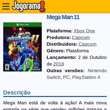
Mega Man 11
Plataforma:
Xbox One
Produtora:
Capcom
Distribuidora:
Capcom
Gênero:
Plataforma
Lançamento:
2 de Outubro
de
2018
Outras versões:
Nintendo
Switch
,
PC
,
PlayStation 4
Descrição
Mega Man está de volta à ação! A mais nova
entrada na série que vendeu milhões mistura a