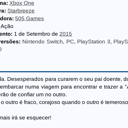
ma:
Xbox One
ra:
Starbreeze
idora:
505 Games
Ação
ento:
1 de Setembro de
2015
versões:
Nintendo Switch
,
PC
,
PlayStation 3
,
PlayS
0
a. Desesperados para curarem o seu pai doente, doi
embarcar numa viagem para encontrar e trazer a 
erão de confiar um no outro.
o outro é fraco, corajoso quando o outro é temeroso
ais irá se esquecer!