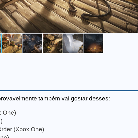
provavelmente também vai gostar desses:
x One)
)
 Order (Xbox One)
ne)