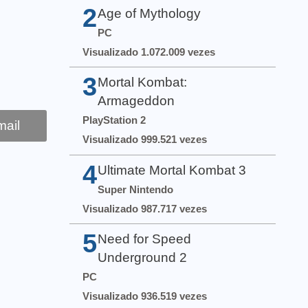
2
Age of Mythology
PC
Visualizado 1.072.009 vezes
3
Mortal Kombat:
Armageddon
PlayStation 2
ail
Visualizado 999.521 vezes
4
Ultimate Mortal Kombat 3
Super Nintendo
Visualizado 987.717 vezes
5
Need for Speed
Underground 2
PC
Visualizado 936.519 vezes