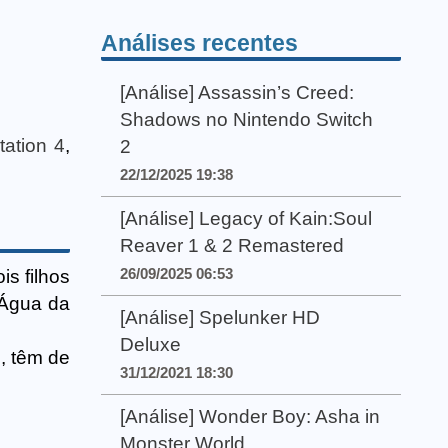
Análises recentes
[Análise] Assassin’s Creed:
Shadows no Nintendo Switch
tation 4
,
2
22/12/2025 19:38
[Análise] Legacy of Kain:Soul
Reaver 1 & 2 Remastered
26/09/2025 06:53
s filhos
"Água da
[Análise] Spelunker HD
Deluxe
, têm de
31/12/2021 18:30
[Análise] Wonder Boy: Asha in
Monster World