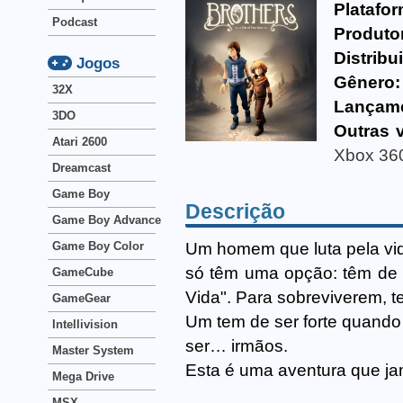
Platafor
Podcast
Produto
Distribu
Jogos
Gênero:
32X
Lançam
3DO
Outras 
Atari 2600
Xbox 36
Dreamcast
Game Boy
Descrição
Game Boy Advance
Um homem que luta pela vid
Game Boy Color
só têm uma opção: têm de 
GameCube
Vida". Para sobreviverem, t
GameGear
Um tem de ser forte quando 
Intellivision
ser… irmãos.
Master System
Esta é uma aventura que jam
Mega Drive
MSX