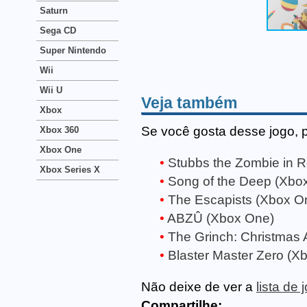
Saturn
Sega CD
Super Nintendo
Wii
Wii U
Veja também
Xbox
Se você gosta desse jogo, 
Xbox 360
Xbox One
Stubbs the Zombie in R
Xbox Series X
Song of the Deep (Xbo
The Escapists (Xbox O
ABZÛ (Xbox One)
The Grinch: Christmas
Blaster Master Zero (X
Não deixe de ver a
lista de
Compartilhe: