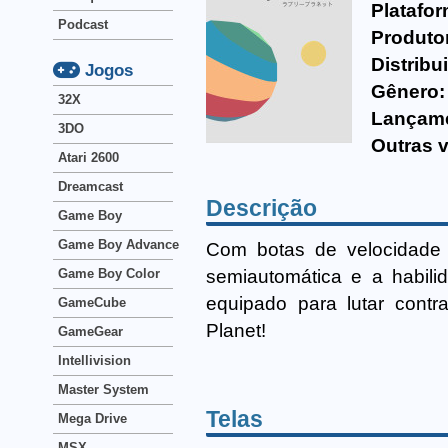
Platafor
Podcast
Produto
Distribu
Jogos
Gênero:
32X
Lançam
3DO
Outras 
Atari 2600
Dreamcast
Descrição
Game Boy
Game Boy Advance
Com botas de velocidade 
semiautomática e a habili
Game Boy Color
equipado para lutar contr
GameCube
Planet!
GameGear
Intellivision
Master System
Telas
Mega Drive
MSX