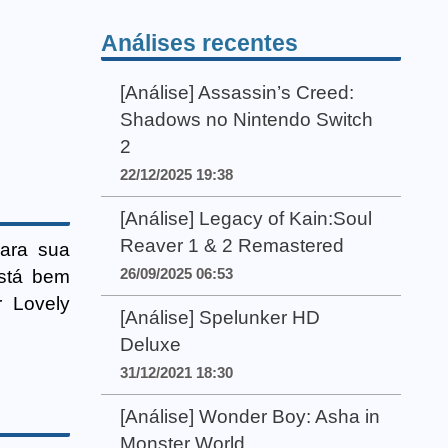
Análises recentes
[Análise] Assassin’s Creed:
Shadows no Nintendo Switch
2
22/12/2025 19:38
[Análise] Legacy of Kain:Soul
Reaver 1 & 2 Remastered
para sua
26/09/2025 06:53
está bem
r Lovely
[Análise] Spelunker HD
Deluxe
31/12/2021 18:30
[Análise] Wonder Boy: Asha in
Monster World