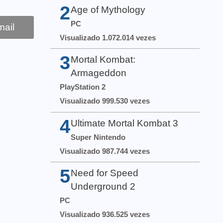
2
Age of Mythology
PC
ail
Visualizado 1.072.014 vezes
3
Mortal Kombat:
Armageddon
PlayStation 2
Visualizado 999.530 vezes
4
Ultimate Mortal Kombat 3
Super Nintendo
Visualizado 987.744 vezes
5
Need for Speed
Underground 2
PC
Visualizado 936.525 vezes