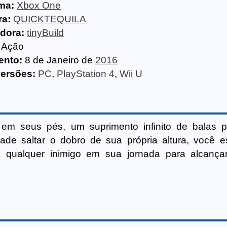
ma:
Xbox One
ra:
QUICKTEQUILA
idora:
tinyBuild
Ação
ento:
8 de Janeiro de
2016
versões:
PC
,
PlayStation 4
,
Wii U
em seus pés, um suprimento infinito de balas 
dade saltar o dobro de sua própria altura, você 
a qualquer inimigo em sua jornada para alcança