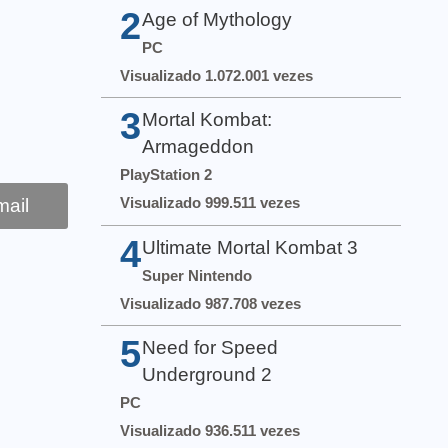
2
Age of Mythology
PC
Visualizado 1.072.001 vezes
3
Mortal Kombat:
Armageddon
PlayStation 2
Visualizado 999.511 vezes
ail
4
Ultimate Mortal Kombat 3
Super Nintendo
Visualizado 987.708 vezes
5
Need for Speed
Underground 2
PC
Visualizado 936.511 vezes