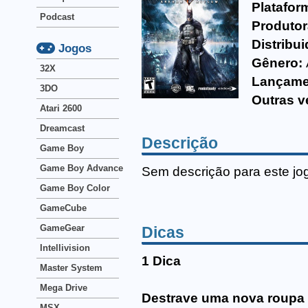
Platafor
Podcast
Produtor
Distribui
Jogos
Gênero:
32X
Lançame
3DO
Outras v
Atari 2600
Dreamcast
Descrição
Game Boy
Game Boy Advance
Sem descrição para este jo
Game Boy Color
GameCube
GameGear
Dicas
Intellivision
1 Dica
Master System
Mega Drive
Destrave uma nova roupa
MSX