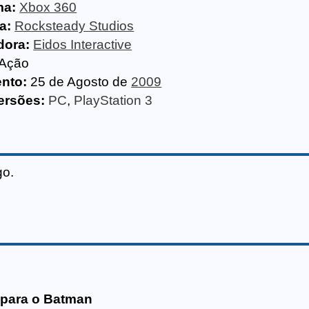
ma:
Xbox 360
a:
Rocksteady Studios
dora:
Eidos Interactive
Ação
nto:
25 de Agosto de
2009
ersões:
PC
,
PlayStation 3
go.
 para o Batman